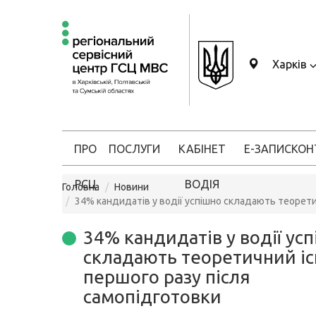
Харків
ПРО
ПОСЛУГИ
КАБІНЕТ
Е-ЗАПИС
КОН
РСЦ
ВОДІЯ
Головна
Новини
34% кандидатів у водії успішно складають теорети
34% кандидатів у водії ус
складають теоретичний іс
першого разу після
самопідготовки