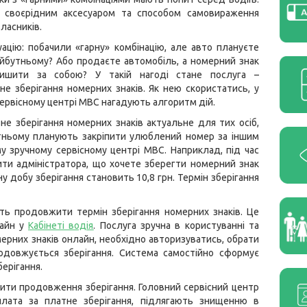
 своєрідним аксесуаром та способом самовираження
ласників.
ацію: побачили «гарну» комбінацію, але авто плануєте
йбутньому? Або продаєте автомобіль, а номерний знак
лишити за собою? У такій нагоді стане послуга –
не зберігання номерних знаків. Як нею скористатись, у
ервісному центрі МВС нагадують алгоритм дій.
не зберігання номерних знаків актуальне для тих осіб,
утньому планують закріпити улюблений номер за іншим
у зручному сервісному центрі МВС. Наприклад, під час
ити адміністратора, що хочете зберегти номерний знак
у добу зберігання становить 10,8 грн. Термін зберігання
ь продовжити термін зберігання номерних знаків. Це
лайн у
Кабінеті водія
. Послуга зручна в користуванні та
ерних знаків онлайн, необхідно авторизуватись, обрати
одовжується зберігання. Система самостійно сформує
ерігання.
ити продовження зберігання. Головний сервісний центр
плата за платне зберігання, підлягають знищенню в