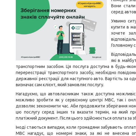
Вони стали
серед автов
Уявимо ситу
купити в ма
хочете за
відповідаль
Головному с
Відповідаль
які в майб
транспортним засобом. Ця послуга доступна в будь-яком
перереєстрації транспортного засобу, необхідно повідом
державної реєстрації для наступного авто. Вартість за одн
визначає сам клієнт, який замовляє послугу.
Нагадуємо, що автовласникам також доступна можливіст
можливо зробити як у сервісному центрі МВС, так і он
дозволяє зекономити час. Аби продовжити зберігання ном
цю послугу серед інших та вказати термін, на який пр
платіжний документ. Після цього здійснюється оплата за зб
Іноді стаються випадки, коли громадяни забувають оплат
МВС нагадує, що номерні знаки, за які не внесена о