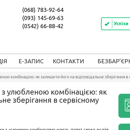
(068) 783-92-64
(093) 145-69-63
Успіхи
(0542) 66-88-42
ДІЯ
Е-ЗАПИС
КОНТАКТИ
БЕЗБАР’ЄР
ною комбінацією: як залишити його на відповідальне зберігання в
 з улюбленою комбінацією: як
ьне зберігання в сервісному
ки з «гарними» комбінаціями мають попит серед водіїв.