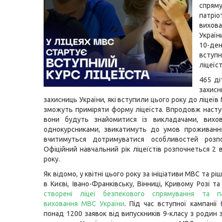
спря
патріо
вихо
Україн
10-де
всту
ліцеїст
465 ді
захи
захисниць України, які вступили цього року до ліцеї
зможуть приміряти форму ліцеїста. Впродовж насту
вони будуть знайомитися із викладачами, вихо
однокурсниками, звикатимуть до умов проживання
вчитимуться дотримуватися особливостей розп
Офіційний навчальний рік ліцеїстів розпочнеться 2 
року.
Як відомо, у квітні цього року за ініціативи МВС та р
в Києві, Івано-Франківську, Вінниці, Кривому Розі та
створені ліцеї безпекового спрямування та па
виховання МВС України
. Під час вступної кампанії
понад 1200 заявок від випускників 9-класу з родин 