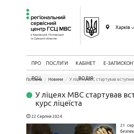
Харків
ПРО
ПОСЛУГИ
КАБІНЕТ
Е-ЗАПИС
КОН
РСЦ
ВОДІЯ
Головна
Новини
У ліцеях МВС стартував вступний
У ліцеях МВС стартував в
курс ліцеїста
22 Серпня 2024
21 сер
безпек