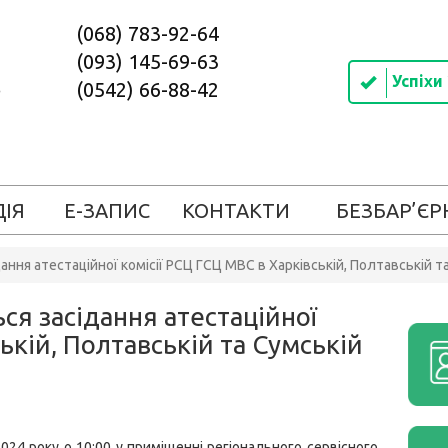
(068) 783-92-64
(093) 145-69-63
Успіхи
(0542) 66-88-42
ДІЯ
Е-ЗАПИС
КОНТАКТИ
БЕЗБАР’ЄР
ання атестаційної комісії РСЦ ГСЦ МВС в Харківській, Полтавській т
ся засідання атестаційної
ькій, Полтавській та Сумській
024 року о 10:00 у приміщенні регіонального сервісного