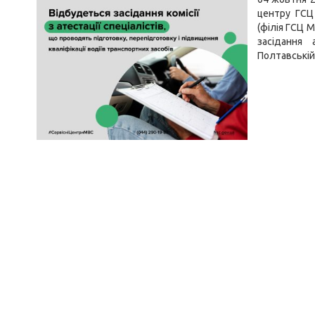
центру ГСЦ 
(філія ГСЦ М
засідання 
Полтавській