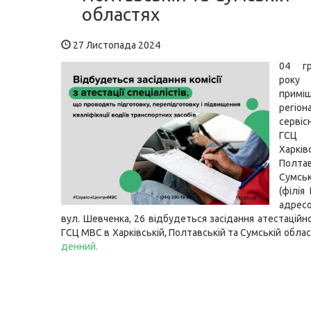
областях
27 Листопада 2024
04 г
року
приміщ
регіон
серві
ГСЦ
Харківс
Полт
Сумсь
(філія
адресо
вул. Шевченка, 26 відбудеться засідання атестаційно
ГСЦ МВС в Харківській, Полтавській та Сумській обла
денний.