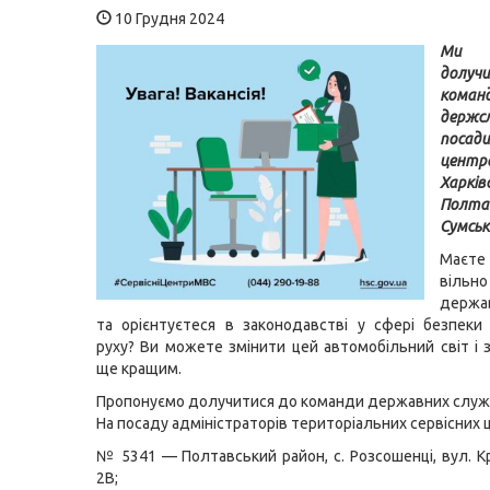
10 Грудня 2024
Ми з
долу
коман
держс
посади
цент
Харківс
Полт
Сумськ
Маєте 
вільн
держа
та орієнтуєтеся в законодавстві у сфері безпек
руху? Ви можете змінити цей автомобільний світ і 
ще кращим.
Пропонуємо долучитися до команди державних служ
На посаду адміністраторів територіальних сервісних ц
№ 5341 — Полтавський район, с. Розсошенці, вул. К
2В;