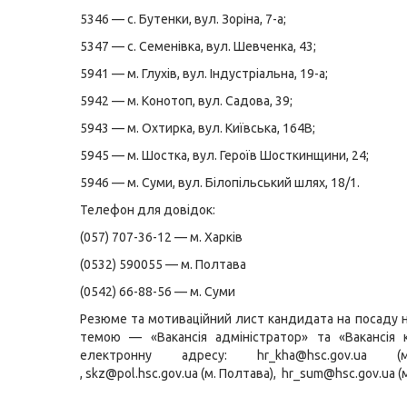
5346 — с. Бутенки, вул. Зоріна, 7-а;
5347 — с. Семенівка, вул. Шевченка, 43;
5941 — м. Глухів, вул. Індустріальна, 19-а;
5942 — м. Конотоп, вул. Садова, 39;
5943 — м. Охтирка, вул. Київська, 164В;
5945 — м. Шостка, вул. Героїв Шосткинщини, 24;
5946 — м. Суми, вул. Білопільський шлях, 18/1.
Телефон для довідок:
(057) 707-36-12 — м. Харків
(0532) 590055 — м. Полтава
(0542) 66-88-56 — м. Суми
Резюме та мотиваційний лист кандидата на посаду 
темою — «Вакансія адміністратор» та «Вакансія 
електронну адресу:
hr_kha@hsc.gov.ua
(м.
,
skz@pol.hsc.gov.ua
(м. Полтава),
hr_sum@hsc.gov.ua
(