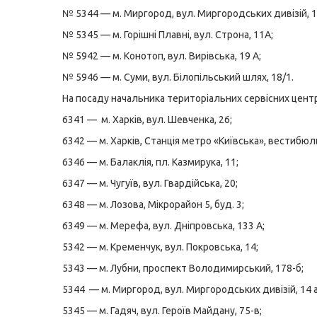
№ 5344 — м. Миргород, вул. Миргородських дивізій, 1
№ 5345 — м. Горішні Плавні, вул. Строна, 11А;
№ 5942 — м. Конотоп, вул. Вирівська, 19 А;
№ 5946 — м. Суми, вул. Білопільський шлях, 18/1.
На посаду начальника територіальних сервісних центр
6341 — м. Харків, вул. Шевченка, 26;
6342 — м. Харків, Станція метро «Київська», вестибю
6346 — м. Балаклія, пл. Казмирука, 11;
6347 — м. Чугуїв, вул. Гвардійська, 20;
6348 — м. Лозова, Мікрорайон 5, буд. 3;
6349 — м. Мерефа, вул. Дніпровська, 133 А;
5342 — м. Кременчук, вул. Покровська, 14;
5343 — м. Лубни, проспект Володимирський, 178-б;
5344 — м. Миргород, вул. Миргородських дивізій, 14 а
5345 — м. Гадяч, вул. Героїв Майдану, 75-в;