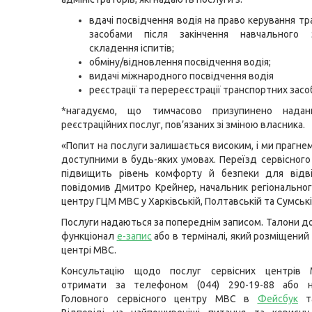
вдачі посвідчення водія на право керування т
засобами після закінчення навчального
складення іспитів;
обміну/відновлення посвідчення водія;
видачі міжнародного посвідчення водія
реєстрації та перереєстрації транспортних засоб
*нагадуємо, що тимчасово призупинено надан
реєстраційних послуг, пов’язаних зі зміною власника.
«Попит на послуги залишається високим, і ми прагне
доступними в будь-яких умовах. Переїзд сервісног
підвищить рівень комфорту й безпеки для відві
повідомив Дмитро Крейнер, начальник регіональног
центру ГЦМ МВС у Харківській, Полтавській та Сумські
Послуги надаються за попереднім записом. Талони до
функціонал
е-запис
або в терміналі, який розміщений
центрі МВС.
Консультацію щодо послуг сервісних центрів
отримати за телефоном (044) 290-19-88 або н
Головного сервісного центру МВС в
Фейсбук
т