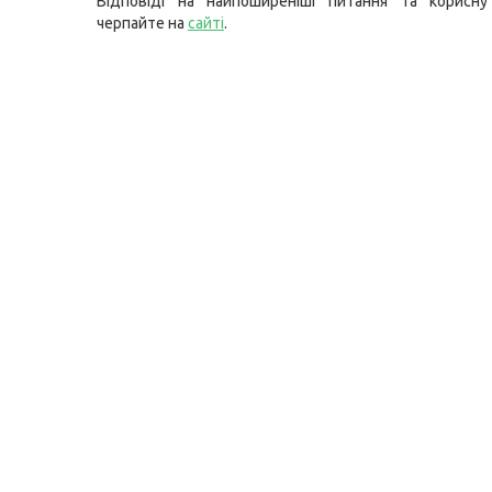
Відповіді на найпоширеніші питання та корисну
черпайте на
сайті
.