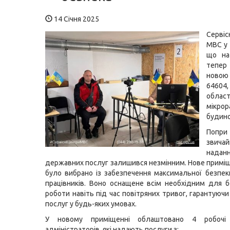
14 Січня 2025
Серві
МВС у 
що на
тепер
ново
64604
област
мікр
будино
Попр
звич
надан
державних послуг залишився незмінним. Нове примі
було вибрано із забезпечення максимальної безпек
працівників. Воно оснащене всім необхідним для б
роботи навіть під час повітряних тривог, гарантуюч
послуг у будь-яких умовах.
У новому приміщенні облаштовано 4 робочі
адміністраторів, які надають послуги з: