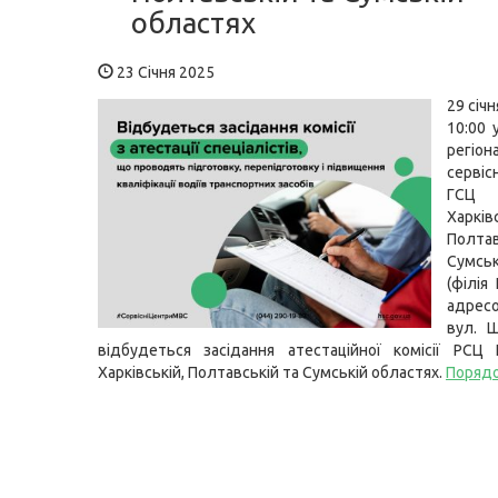
областях
23 Січня 2025
29 січн
10:00 
регіон
серві
ГСЦ
Харківс
Полт
Сумсь
(філія
адресо
вул. 
відбудеться засідання атестаційної комісії РС
Харківській, Полтавській та Сумській областях.
Порядо