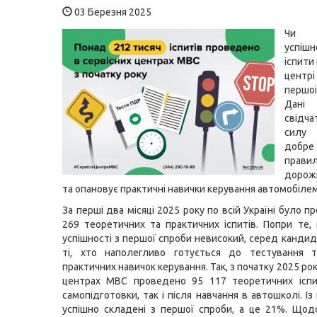
03 Березня 2025
Чи 
успіш
іспити
цент
перш
Дані 
свідча
силу
добр
прави
дорож
та опановує практичні навички керування автомобілем
За перші два місяці 2025 року по всій Україні було 
269 теоретичних та практичних іспитів. Попри те,
успішності з першої спроби невисокий, серед кандида
ті, хто наполегливо готується до тестування т
практичних навичок керування. Так, з початку 2025 рок
центрах МВС проведено 95 117 теоретичних іспит
самопідготовки, так і після навчання в автошколі. Із
успішно складені з першої спроби, а це 21%. Щод