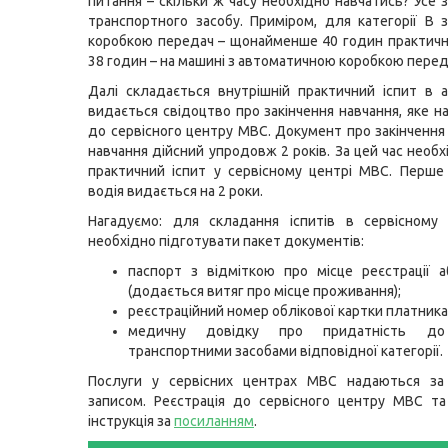
питання – скільки ж часу необхідно навчатись? Усе 
транспортного засобу. Приміром, для категорії В 
коробкою передач – щонайменше 40 годин практичн
38 годин – на машині з автоматичною коробкою перед
Далі складається внутрішній практичний іспит в 
видається свідоцтво про закінчення навчання, яке н
до сервісного центру МВС. Документ про закінчення
навчання дійсний упродовж 2 років. За цей час необ
практичний іспит у сервісному центрі МВС. Перше
водія видається на 2 роки.
Нагадуємо: для складання іспитів в сервісному
необхідно підготувати пакет документів:
паспорт з відміткою про місце реєстрації а
(додається витяг про місце проживання);
реєстраційний номер облікової картки платника
медичну довідку про придатність до
транспортними засобами відповідної категорії.
Послуги у сервісних центрах МВС надаються за
записом. Реєстрація до сервісного центру МВС т
інструкція за
посиланням
.