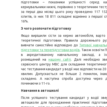
підготовки – показники успішності серед ка
кермувальники нижчі, порівняно з теоретичним тесту
за перші два місяці цього року проведено 117 15
іспитів, із них 18 811 складені відмінно з першої 
16%.
З чого розпочати підготовку
Якщо вирішили сісти за кермо автомобіля, варто
теоретичної підготовки. Правила дорожнього р
вивчати самостійно відповідно до
Типової навчаль
підготовки та перепідготовки водіїв
. Також освоїти
в акредитованому навчальному закладі, а їх
розміщений на
нашому сайті
. Далі необхідно зв
сервісного центру МВС для складання теоретичного
час тестування кандидат у водії має відповісти на 20
хвилин. Допускається не більше 2 помилок, інак
складено. А наступна спроба доступна через д
починаючи з 11-го.
Навчання в автошколі
Після успішного тестування кандидат у водії зв
автошколи для проходження практичної підготовк