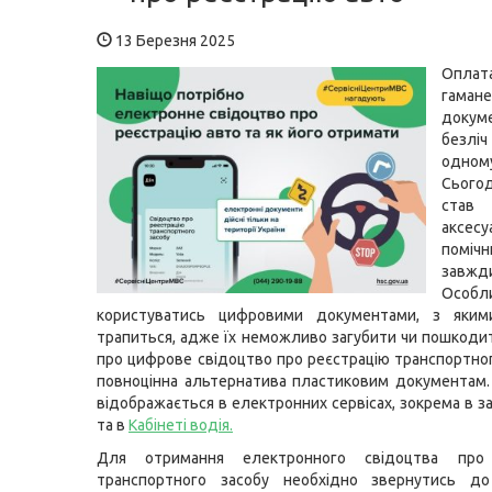
13 Березня 2025
Оплата
гамане
докум
безлі
одном
Сього
став 
аксе
поміч
завжд
Особл
користуватись цифровими документами, з яким
трапиться, адже їх неможливо загубити чи пошкоди
про цифрове свідоцтво про реєстрацію транспортног
повноцінна альтернатива пластиковим документам.
відображається в електронних сервісах, зокрема в з
та в
Кабінеті водія
.
Для отримання електронного свідоцтва про 
транспортного засобу необхідно звернутись до