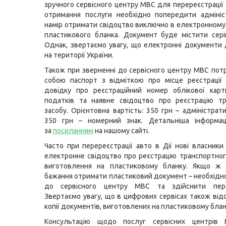
зручного сервісного центру МВС для перереєстрації 
отримання послуги необхідно попередити адмініс
намір отримати свідоцтво виключно в електронному
пластикового бланка. Документ буде містити сер
Однак, звертаємо увагу, що електронні документи д
на території України.
Також при зверненні до сервісного центру МВС потр
собою паспорт з відміткою про місце реєстрації
довідку про реєстраційний номер облікової карт
податків та наявне свідоцтво про реєстрацію тр
засобу. Орієнтовна вартість: 350 грн – адміністрат
350 грн – номерний знак. Детальніша інформац
за
посиланням
на нашому сайті.
Часто при перереєстрації авто в Дії нові власник
електронне свідоцтво про реєстрацію транспортног
виготовлення на пластиковому бланку. Якщо ж 
бажання отримати пластиковий документ – необхідн
до сервісного центру МВС та здійснити пере
Звертаємо увагу, що в цифрових сервісах також ві
копії документів, виготовлених на пластиковому блан
Консультацію щодо послуг сервісних центрів