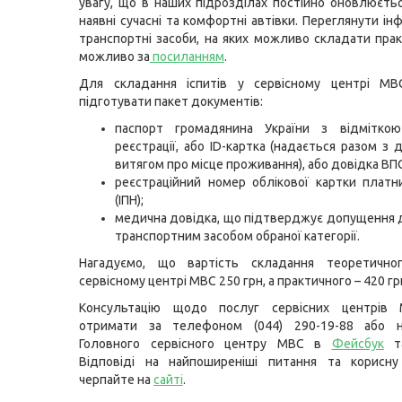
увагу, що в наших підрозділах постійно оновлюєтьс
наявні сучасні та комфортні автівки. Переглянути і
транспортні засоби, на яких можливо складати практ
можливо за
посиланням
.
Для складання іспитів у сервісному центрі МВ
підготувати пакет документів:
паспорт громадянина України з відмітко
реєстрації, або ID-картка (надається разом з 
витягом про місце проживання), або довідка ВП
реєстраційний номер облікової картки платн
(ІПН);
медична довідка, що підтверджує допущення 
транспортним засобом обраної категорії.
Нагадуємо, що вартість складання теоретично
сервісному центрі МВС 250 грн, а практичного – 420 гр
Консультацію щодо послуг сервісних центрів
отримати за телефоном (044) 290-19-88 або н
Головного сервісного центру МВС в
Фейсбук
т
Відповіді на найпоширеніші питання та корисну
черпайте на
сайті
.