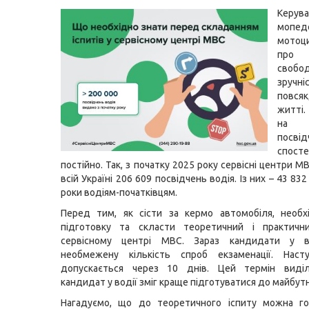
Керу
моп
мотоц
про м
свобо
зру
повся
житті
на о
посві
спосте
постійно. Так, з початку 2025 року сервісні центри 
всій Україні 206 609 посвідчень водія. Із них – 43 83
роки водіям-початківцям.
Перед тим, як сісти за кермо автомобіля, необх
підготовку та скласти теоретичний і практичн
сервісному центрі МВС. Зараз кандидати у в
необмежену кількість спроб екзаменації. Наст
допускається через 10 днів. Цей термін виділ
кандидат у водії зміг краще підготуватися до майбутн
Нагадуємо, що до теоретичного іспиту можна го