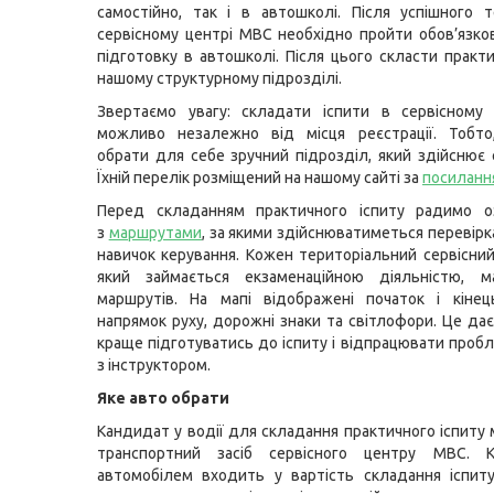
самостійно, так і в автошколі. Після успішного 
сервісному центрі МВС необхідно пройти обов’язко
підготовку в автошколі. Після цього скласти практи
нашому структурному підрозділі.
Звертаємо увагу: складати іспити в сервісному
можливо незалежно від місця реєстрації. Тобто
обрати для себе зручний підрозділ, який здійснює 
Їхній перелік розміщений на нашому сайті за
посиланн
Перед складанням практичного іспиту радимо о
з
маршрутами
, за якими здійснюватиметься перевірк
навичок керування. Кожен територіальний сервісни
який займається екзаменаційною діяльністю, м
маршрутів. На мапі відображені початок і кінец
напрямок руху, дорожні знаки та світлофори. Це да
краще підготуватись до іспиту і відпрацювати пробл
з інструктором.
Яке авто обрати
Кандидат у водії для складання практичного іспиту
транспортний засіб сервісного центру МВС. К
автомобілем входить у вартість складання іспит