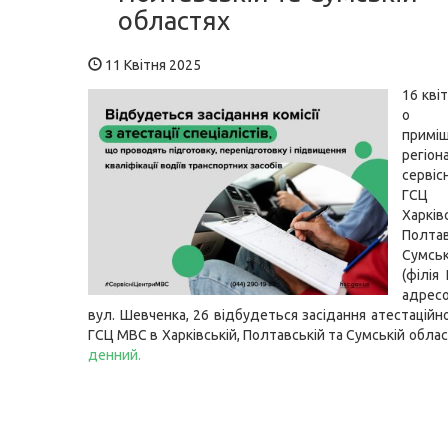
областях
11 Квітня 2025
16 кві
о 1
приміщ
регіон
серві
ГСЦ
Харківс
Полт
Сумсь
(філія
адресо
вул. Шевченка, 26 відбудеться засідання атестаційно
ГСЦ МВС в Харківській, Полтавській та Сумській обла
денний.