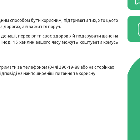
дним способом бути корисним, підтримати тих, хто цього
а дорогах, а й за життя поруч.
онації, перевірити своє здоров’я й подарувати шанс на
І іноді 15 хвилин вашого часу можуть коштувати комусь
римати за телефоном (044) 290-19-88 або на сторінках
Відповіді на найпоширеніші питання та корисну