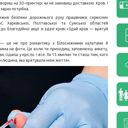
твориш на 3D-принтері чи не замовиш доставкою. Кров. І
зараз потрібна.
ижня безпеки дорожнього руху працівники сервісних
С Харківської, Полтавської та Сумської областей
до благодійної акції зі здачі крові «Здай кров — врятуй
— це не про романтику з білосніжними халатами й
има на фото. Це коли ти приходиш, заповнюєш анкету,
и, сідаєш у крісло. І все. За 15 хвилин ти стаєш тим, кого
«людина, яка врятувала мені життя».