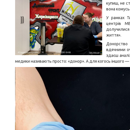
купиш, не с
вона комусь 
У рамках Т
центрів МВ
долучилися 
життя».
Донорство 
вдячними оч
здаєш аналіз
медики називають просто: «донор». А для когось іншого — 