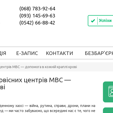
(068) 783-92-64
(093) 145-69-63
Успіхи
(0542) 66-88-42
ДІЯ
Е-ЗАПИС
КОНТАКТИ
БЕЗБАР’ЄР
центрів МВС — допомога в кожній краплі крові
ервісних центрів МВС —
ві
енному хаосі — війна, рутина, справи, дрони, плани на
ед — ми часто забуваємо, що всередині нас є те, чого не