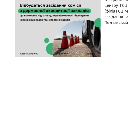
центру ГСЦ 
(філія ГСЦ М
засідання 
Полтавській