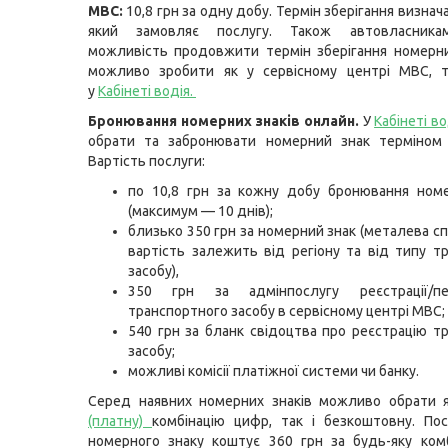
МВС:
10,8 грн за одну добу. Термін зберігання визнача
який замовляє послугу. Також автовласника
можливість продовжити термін зберігання номерни
можливо зробити як у сервісному центрі МВС, т
у
Кабінеті водія
.
Бронювання номерних знаків онлайн.
У
Кабінеті во
обрати та забронювати номерний знак терміном 
Вартість послуги:
по 10,8 грн за кожну добу бронювання номе
(максимум — 10 днів);
близько 350 грн за номерний знак (металева сп
вартість залежить від регіону та від типу т
засобу),
350 грн за адмінпослугу реєстрації/пер
транспортного засобу в сервісному центрі МВС;
540 грн за бланк свідоцтва про реєстрацію т
засобу;
можливі комісії платіжної системи чи банку.
Серед наявних номерних знаків можливо обрати 
(платну)
комбінацію цифр, так і безкоштовну. По
номерного знаку коштує 360 грн за будь-яку комб