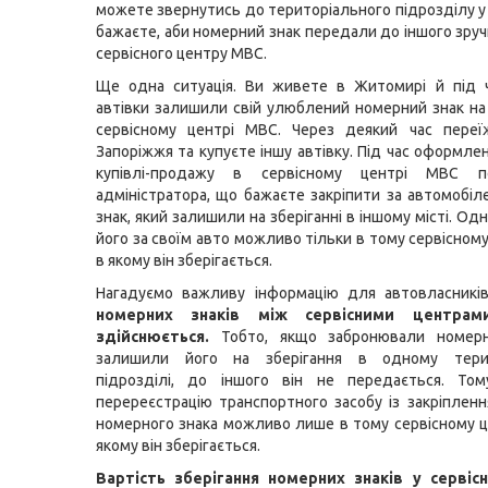
можете звернутись до територіального підрозділу у 
бажаєте, аби номерний знак передали до іншого зруч
сервісного центру МВС.
Ще одна ситуація. Ви живете в Житомирі й під 
автівки залишили свій улюблений номерний знак на 
сервісному центрі МВС. Через деякий час пере
Запоріжжя та купуєте іншу автівку. Під час оформле
купівлі-продажу в сервісному центрі МВС по
адміністратора, що бажаєте закріпити за автомобі
знак, який залишили на зберіганні в іншому місті. Одн
його за своїм авто можливо тільки в тому сервісном
в якому він зберігається.
Нагадуємо важливу інформацію для автовласникі
номерних знаків між сервісними центра
здійснюється.
Тобто, якщо забронювали номерн
залишили його на зберігання в одному терит
підрозділі, до іншого він не передається. Том
перереєстрацію транспортного засобу із закріплен
номерного знака можливо лише в тому сервісному ц
якому він зберігається.
Вартість зберігання номерних знаків у сервіс