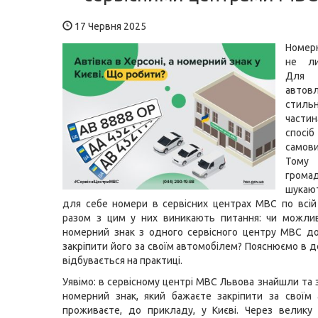
17 Червня 2025
Номерн
не л
Для 
автов
стильн
части
спосіб
самов
Тому
грома
шукаю
для себе номери в сервісних центрах МВС по всій 
разом з цим у них виникають питання: чи можли
номерний знак з одного сервісного центру МВС до
закріпити його за своїм автомобілем? Пояснюємо в д
відбувається на практиці.
Уявімо: в сервісному центрі МВС Львова знайшли та
номерний знак, який бажаєте закріпити за своїм
проживаєте, до прикладу, у Києві. Через велику