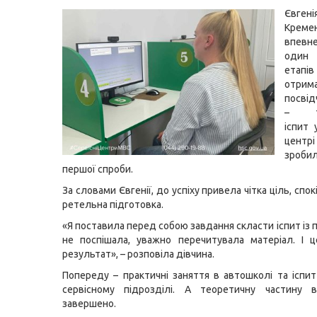
Євг
Креме
впевн
один 
етапів
отрим
посві
– те
іспит 
цент
зроб
першої спроби.
За словами Євгенії, до успіху привела чітка ціль, спокі
ретельна підготовка.
«Я поставила перед собою завдання скласти іспит із 
не поспішала, уважно перечитувала матеріал. І 
результат», – розповіла дівчина.
Попереду – практичні заняття в автошколі та іспит
сервісному підрозділі. А теоретичну частину 
завершено.