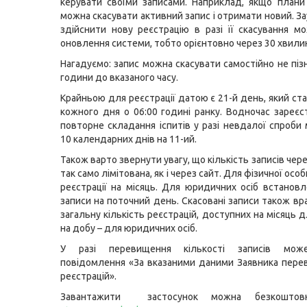
керувати своїми записами. Наприклад, якщо плани
можна скасувати активний запис і отримати новий. З
здійснити нову реєстрацію в разі її скасування м
оновлення системи, тобто орієнтовно через 30 хвили
Нагадуємо: запис можна скасувати самостійно не пізн
години до вказаного часу.
Крайньою для реєстрації датою є 21-й день, який ст
кожного дня о 06:00 годині ранку. Водночас зареєс
повторне складання іспитів у разі невдалої спроби
10 календарних днів на 11-ий.
Також варто звернути увагу, що кількість записів чер
так само лімітована, як і через сайт. Для фізичної осо
реєстрації на місяць. Для юридичних осіб встановл
записи на поточний день. Скасовані записи також вр
загальну кількість реєстрацій, доступних на місяць д
на добу – для юридичних осіб.
У разі перевищення кількості записів може
повідомлення «За вказаними даними Заявника пере
реєстрацій».
Завантажити застосунок можна безкошт