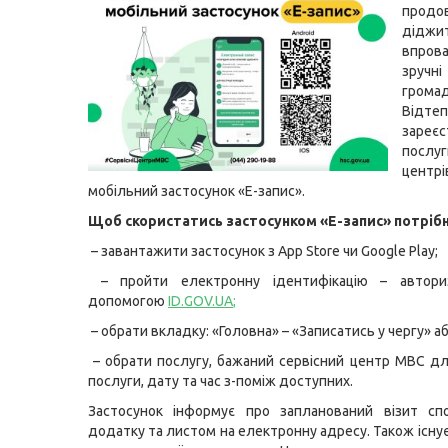
продо
діджи
впров
зручні
громад
Відт
зареєс
послу
центр
мобільний застосунок «Е-запис».
Щоб скористатись застосунком «Е-запис» потрібн
– завантажити застосунок з App Store чи Google Play;
– пройти електронну ідентифікацію – автори
допомогою
ID.GOV.UA
;
– обрати вкладку: «Головна» – «Записатись у чергу» аб
– обрати послугу, бажаний сервісний центр МВС д
послуги, дату та час з-поміж доступних.
Застосунок інформує про запланований візит сп
додатку та листом на електронну адресу. Також існу