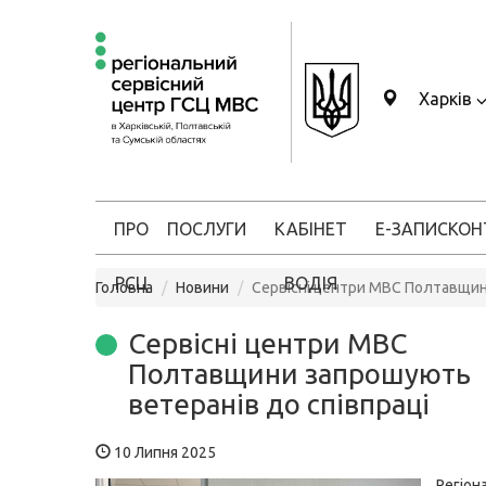
Харків
ПРО
ПОСЛУГИ
КАБІНЕТ
Е-ЗАПИС
КОН
РСЦ
ВОДІЯ
Головна
Новини
Сервісні центри МВС Полтавщин
Сервісні центри МВС
Полтавщини запрошують
ветеранів до співпраці
10 Липня 2025
Регіон