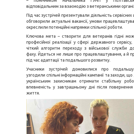
– помічником начальника ГУНП у Полтавські
відповідальним за взаємодію з ветеранськими органі
Під час зустрічей презентували діяльність сервісних
обговорили актуальні вакансії, умови працевлаштува
окреслили потенційні напрямки спільної роботи.
Ключова мета – створити для ветеранів гідні мо
професійної реалізації у сфері державного сервісу,
чіткий алгоритм переходу з військової служби д
фаху. Йдеться не лише про працевлаштування, а й п
під час адаптації та подальшого розвитку.
Учасники зустрічей домовилися про подальшу
узгодили спільні інформаційні кампанії та заходи, 
українським захисникам отримати стабільну робо
впевненість у завтрашньому дні після поверненн
життя.