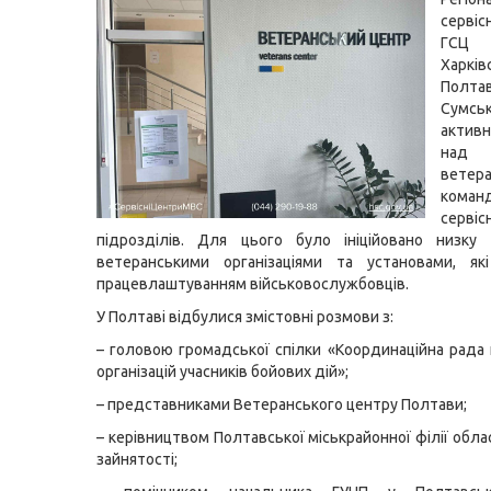
серві
ГСЦ
Харківс
Полт
Сумсь
акти
над 
вете
коман
сервіс
підрозділів. Для цього було ініційовано низку 
ветеранськими організаціями та установами, які
працевлаштуванням військовослужбовців.
У Полтаві відбулися змістовні розмови з:
– головою громадської спілки «Координаційна рада
організацій учасників бойових дій»;
– представниками Ветеранського центру Полтави;
– керівництвом Полтавської міськрайонної філії обл
зайнятості;