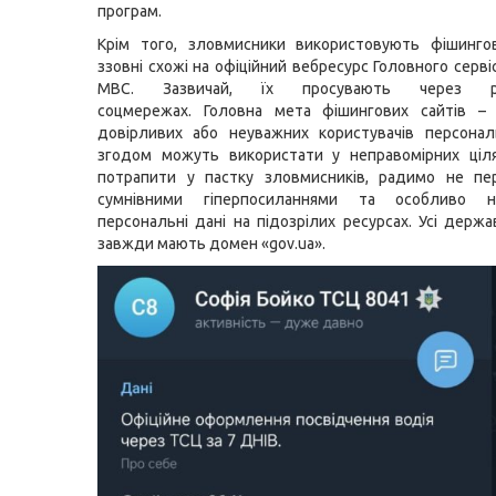
програм.
Крім того, зловмисники використовують фішингов
ззовні схожі на офіційний вебресурс Головного серв
МВС. Зазвичай, їх просувають через 
соцмережах. Головна мета фішингових сайтів –
довірливих або неуважних користувачів персональ
згодом можуть використати у неправомірних ціл
потрапити у пастку зловмисників, радимо не пе
сумнівними гіперпосиланнями та особливо 
персональні дані на підозрілих ресурсах. Усі держа
завжди мають домен «gov.ua».