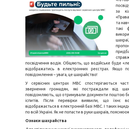
посві
за кі
«Права
та нав
такі 
викор
шах
пропо
придб
справж
посвідчення водія. Обіцяють, що водійське буде «л
відображатись в електронних реєстрах. Якщо по
повідомлення – увага, це шахрайство!
У сервісних центрах МВС спостерігаються част
звернення громадян, які постраждали від ша
повідомляють, що отримували документи поштою б
іспитів. Після перевірки виявили, що їхнє в
відображається в електронній базі МВС. І таких інци
по всій Україні. Як не попасти в руки шахраїв, пояснює
Ознаки шахрайства