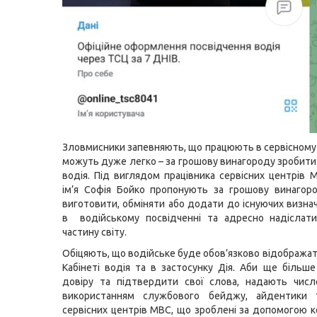
Зловмисники запевняють, що працюють в сервісному 
можуть дуже легко – за грошову винагороду зробити
водія. Під виглядом працівника сервісних центрів 
ім’я Софія Бойко пропонують за грошову винагор
виготовити, обміняти або додати до існуючих визнач
в водійському посвідченні та адресно надіслати
частину світу.
Обіцяють, що водійське буде обов’язково відображат
Кабінеті водія та в застосунку Дія. Аби ще більш
довіру та підтвердити свої слова, надають числ
використанням службового бейджу, айдентики 
сервісних центрів МВС, що зроблені за допомогою 