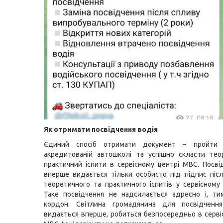
Як отримати посвідчення водія
Єдиний спосіб отримати документ – пройти 
акредитованій автошколі та успішно скласти тео
практичний іспити в сервісному центрі МВС. Посві
вперше видається тільки особисто під підпис піс
теоретичного та практичного іспитів у сервісному
Таке посвідчення не надсилається адресно і, ти
кордон. Світлина громадянина для посвідченн
видається вперше, робиться безпосередньо в серві