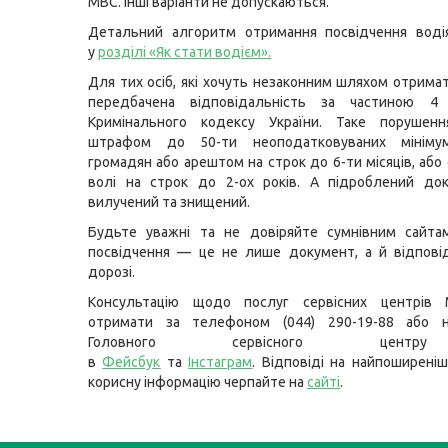
МВС. Інші варіанти не допускаються.
Детальний алгоритм отримання посвідчення воді
у
розділі «Як стати водієм»
.
Для тих осіб, які хочуть незаконним шляхом отримат
передбачена відповідальність за частиною 4
Кримінального кодексу України. Таке порушенн
штрафом до 50-ти неоподатковуваних мінімум
громадян або арештом на строк до 6-ти місяців, аб
волі на строк до 2-ох років. А підроблений до
вилучений та знищений.
Будьте уважні та не довіряйте сумнівним сайтам
посвідчення — це не лише документ, а й відпові
дорозі.
Консультацію щодо послуг сервісних центрів
отримати за телефоном (044) 290-19-88 або н
Головного сервісного цент
в
Фейсбук
та
Інстаграм
. Відповіді на найпоширеніш
корисну інформацію черпайте на
сайті
.