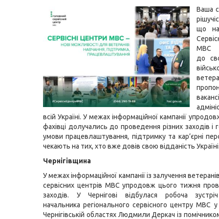
Ваша с
рішучіс
що на
Серві
МВС 
до св
військ
вет
пропо
вакансі
адміні
всій Україні. У межах інформаційної кампанії упродо
фахівці долучались до проведення різних заходів і 
умови працевлаштування, підтримку та кар’єрні перс
чекають на тих, хто вже довів свою відданість Україні
Чернігівщина
У межах інформаційної кампанії із залучення ветеран
сервісних центрів МВС упродовж цього тижня про
заходів. У Чернігові відбулася робоча зустріч
начальника регіонального сервісного центру МВС у 
Чернігівській областях Людмили Деркач із помічнико