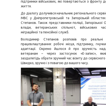
підтримки військових, які повертаються з фронту д
життя.
До діалогу долучився начальник регіонального серві
МВС у Дніпропетровській та Запорізькій областя
Степанов. Також представники поліції, Запорізької 
влади, ветеранських спільнот, військових ча
міграційної та пенсійної служб.
Володимир Степанов розповів про реальні 
працевлаштування: робочі місця, підтримку, гнучк
адаптації. Окремо йшлося й про зручність над
ветеранам – через застосунок «Е-запис», як
заздалегідь обрати зручний час візиту до сервісног
Швидко, зручно і з повагою до вашого часу.