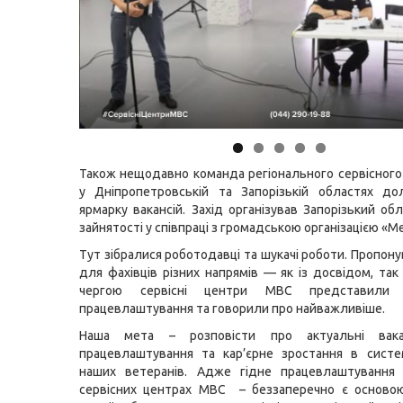
Також нещодавно команда регіонального сервісног
у Дніпропетровській та Запорізькій областях до
ярмарку вакансій. Захід організував Запорізький об
зайнятості у співпраці з громадською організацією «
Тут зібралися роботодавці та шукачі роботи. Пропону
для фахівців різних напрямів — як із досвідом, так
чергою сервісні центри МВС представили 
працевлаштування та говорили про найважливіше.
Наша мета – розповісти про актуальні вакан
працевлаштування та кар’єрне зростання в сист
наших ветеранів. Адже гідне працевлаштування 
сервісних центрах МВС – беззаперечно є осново