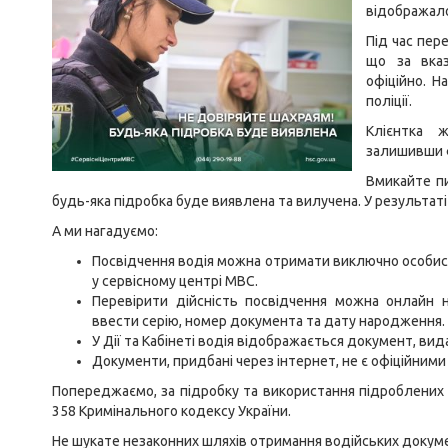
відображало
Під час пер
що за вка
офіційно. Н
поліції.
Клієнтка 
залишивши ф
Вмикайте пи
будь-яка підробка буде виявлена та вилучена. У результаті – 
А ми нагадуємо:
Посвідчення водія можна отримати виключно особист
у сервісному центрі МВС.
Перевірити дійсність посвідчення можна онлайн 
ввести серію, номер документа та дату народження.
У Дії та Кабінеті водія відображається документ, вид
Документи, придбані через інтернет, не є офіційними
Попереджаємо, за підробку та використання підроблених до
358 Кримінального кодексу України.
Не шукате незаконних шляхів отримання водійських докуме