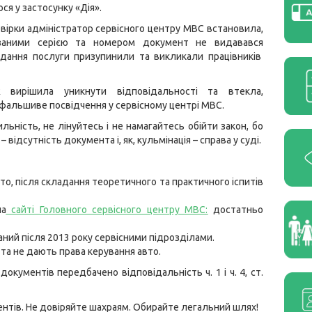
ся у застосунку «Дія».
евірки адміністратор сервісного центру МВС встановила,
заними серією та номером документ не видавався
адання послуги призупинили та викликали працівників
ж вирішила уникнути відповідальності та втекла,
альшиве посвідчення у сервісному центрі МВС.
льність, не лінуйтесь і не намагайтесь обійти закон, бо
відсутність документа і, як, кульмінація – справа у суді.
о, після складання теоретичного та практичного іспитів
на
сайті Головного сервісного центру МВС
:
достатньо
аний після 2013 року сервісними підрозділами.
 та не дають права керування авто.
кументів передбачено відповідальність ч. 1 і ч. 4, ст.
нтів. Не довіряйте шахраям. Обирайте легальний шлях!