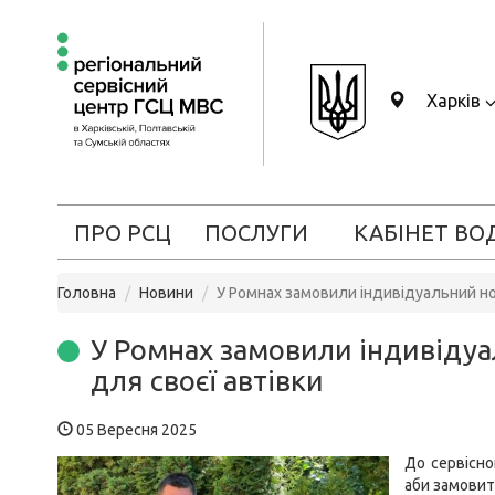
Харків
ПРО РСЦ
ПОСЛУГИ
КАБІНЕТ ВО
Головна
Новини
У Ромнах замовили індивідуальний н
У Ромнах замовили індивіду
для своєї автівки
05 Вересня 2025
До сервісно
аби замовит