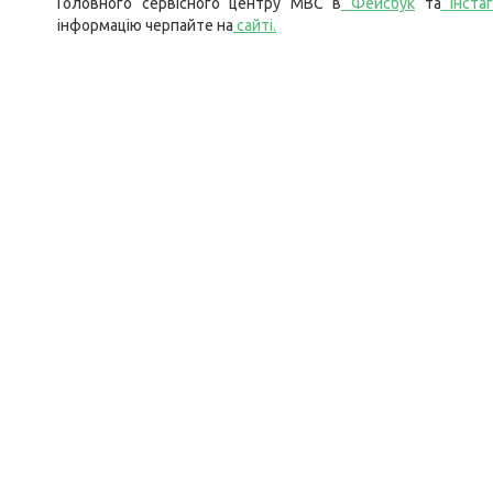
Головного сервісного центру МВС в
Фейсбук
та
Інста
інформацію черпайте на
сайті
.