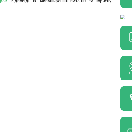
грам
.
Відповіді на найпоширеніші питання та корисну