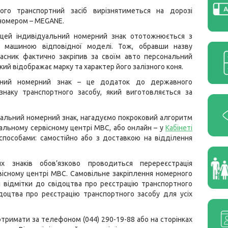
ого транспортний засіб вирізнятиметься на дорозі
номером – MEGANE.
 цей індивідуальний номерний знак ототожнюється з
 машиною відповідної моделі. Тож, обравши назву
асник фактично закріпив за своїм авто персональний
кий відображає марку та характер його залізного коня.
льний номерний знак – це додаток до державного
знаку транспортного засобу, який виготовляється за
дуальний номерний знак, нагадуємо покроковий алгоритм
альному сервісному центрі МВС, або онлайн – у
Кабінеті
пособами: самостійно або з доставкою на відділення
х знаків обов’язково проводиться перереєстрація
вісному центрі МВС. Самовільне закріплення номерного
і відмітки до свідоцтва про реєстрацію транспортного
ідоцтва про реєстрацію транспортного засобу для усіх
тримати за телефоном (044) 290-19-88 або на сторінках