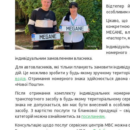
Відтепер й
особливим 
Цікаво, що
конкретною
MEGANE, вл
«паспорт», я
Індивідуа
номерного 
індивідуальним замовленням власника.
Для автовласників, які тільки планують замовити індиві
дій. Це можливо зробити у будь-якому зручному територі
водія
.
Отримання номерного знака здійснюється двома с
«Нової Пошти».
Після отримання комплекту індивідуальних номерни
транспортного засобу в будь-якому територіальному сер
знака не допускається, він має бути внесений в особлив
засобу. З вартістю послуги та бланкової продукції – св
категорій можна ознайомитись за
посиланням
.
Консультацію щодо послуг сервісних центрів МВС можна о