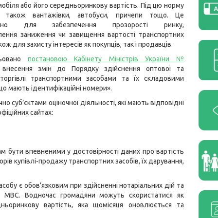
мобіля або його середньоринкову вартість. Під цю норму
ь також вантажівки, автобуси, причепи тощо. Це
жено для забезпечення прозорості ринку,
ення заниження чи завищення вартості транспортних
акож для захисту інтересів як покупців, так і продавців.
льовано
постановою Кабінету Міністрів України №
 внесення змін до Порядку здійснення оптової та
 торгівлі транспортними засобами та їх складовими
що мають ідентифікаційні номери».
о суб’єктами оціночної діяльності, які мають відповідні
фіційних сайтах:
 бути впевненими у достовірності даних про вартість
рів купівлі-продажу транспортних засобів, їх дарування,
собу є обов’язковим при здійсненні нотаріальних дій та
ах МВС. Водночас громадяни можуть скористатися як
ньоринкову вартість, яка щомісяця оновлюється та