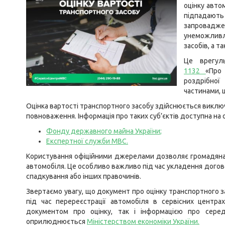
оцінку авто
підпадают
запровад
унеможливл
засобів, а т
Це врегу
1132
«Про
роздрібної
частинами, 
Оцінка вартості транспортного засобу здійснюється виключн
повноваження. Інформація про таких суб’єктів доступна на о
Фонду державного майна України
;
Експертної служби МВС
.
Користування офіційними джерелами дозволяє громадянам
автомобіля. Це особливо важливо під час укладення догово
спадкування або інших правочинів.
Звертаємо увагу, що документ про оцінку транспортного за
під час перереєстрації автомобіля в сервісних центр
документом про оцінку, так і інформацією про серед
оприлюднюється
Міністерством економіки України
.