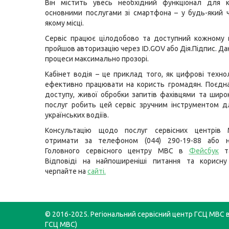
Він містить увесь необхідний функціонал для к
основними послугами зі смартфона – у будь-який ч
якому місці.
Сервіс працює цілодобово та доступний кожному в
пройшов авторизацію через ID.GOV або Дія.Підпис. Дан
процеси максимально прозорі.
Кабінет водія – це приклад того, як цифрові техно
ефективно працювати на користь громадян. Поєдн
доступу, живої обробки запитів фахівцями та широ
послуг робить цей сервіс зручним інструментом д
українських водіїв.
Консультацію щодо послуг сервісних центрів
отримати за телефоном (044) 290-19-88 або н
Головного сервісного центру МВС в
Фейсбук
т
Відповіді на найпоширеніші питання та корисну
черпайте на
сайті
.
© 2016-2025. Регіональний сервісний центр ГСЦ МВС в 
ГСЦ МВС)