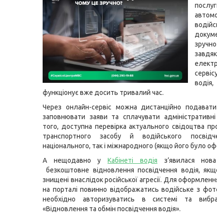
послуги
авто
водій
докум
зручн
завдя
елект
серві
вод
функціонує вже досить тривалий час.
Через онлайн-сервіс можна дистанційно подавати
заповнювати заяви та сплачувати адміністративні
того, доступна перевірка актуального свідоцтва пр
транспортного засобу й водійського посвід
національного, так і міжнародного (якщо його було о
А нещодавно у
Кабінеті водія
з’явилася нова
безкоштовне відновлення посвідчення водія, якщ
знищені внаслідок російської агресії. Для оформлен
на порталі повинно відображатись водійське з фот
необхідно авторизуватись в системі та вибр
«Відновлення та обмін посвідчення водія».