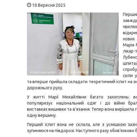
10 Вересня 2025
Пер
завжд
хвилюю
відкр
нових
Марія
лікар-
Лубенс
шпита
спроб
сили у
та вперше прийшла складати теоретичний іспит на з
дорожнього руху.
У житті Марії Михайлівни багато захоплень: в
популяризує національний одяг і до війни бра
виставках вишивки та в’язання. Тепер вона вирішила
одну вершину.
Перший іспит вона не склала, але з усмішкою зазн
зупиняюся на півдорозі. Наступного разу обов’язково 