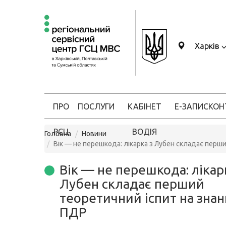
Харків
ПРО
ПОСЛУГИ
КАБІНЕТ
Е-ЗАПИС
КОН
РСЦ
ВОДІЯ
Головна
Новини
Вік — не перешкода: лікарка з Лубен складає перш
Вік — не перешкода: лікар
Лубен складає перший
теоретичний іспит на зна
ПДР