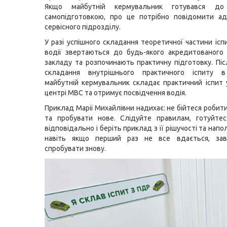
Якщо майбутній кермувальник готувався до
самопідготовкою, про це потрібно повідомити ад
сервісного підрозділу.
У разі успішного складання теоретичної частини ісп
водії звертаються до будь-якого акредитованого
закладу та розпочинають практичну підготовку. Піс
складання внутрішнього практичного іспиту в
майбутній кермувальник складає практичний іспит 
центрі МВС та отримує посвідчення водія.
Приклад Марії Михайлівни надихає: не бійтеся робит
та пробувати нове. Слідуйте правилам, готуйтес
відповідально і беріть приклад з її рішучості та нап
навіть якщо перший раз не все вдається, за
спробувати знову.