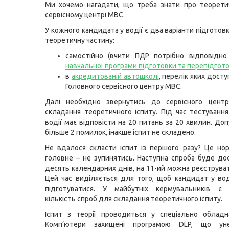
Ми хочемо нагадати, що треба знати про теорети
сервісному центрі МВС.
У кожного кандидата у водії є два варіанти підготовк
теоретичну частину:
самостійно (вчити ПДР потрібно відповід
навчальної програми підготовки та перепідгото
в
акредитованій автошколі
, перелік яких досту
Головного сервісного центру МВС.
Далі необхідно звернутись до сервісного цен
складання теоретичного іспиту. Під час тестуванн
водії має відповісти на 20 питань за 20 хвилин. До
більше 2 помилок, інакше іспит не складено.
Не вдалося скласти іспит із першого разу? Це но
головне – не зупинятись. Наступна спроба буде до
десять календарних днів, на 11-ий можна реєструват
Цей час виділяється для того, щоб кандидат у вод
підготуватися. У майбутніх кермувальників є
кількість спроб для складання теоретичного іспиту.
Іспит з теорії проводиться у спеціально обладн
Комп’ютери захищені програмою DLP, що ун