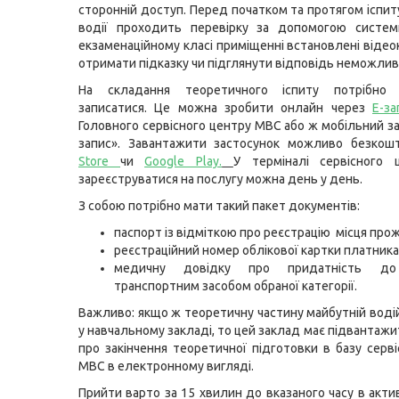
сторонній доступ. Перед початком та протягом іспит
водії проходить перевірку за допомогою системи
екзаменаційному класі приміщенні встановлені відео
отримати підказку чи підглянути відповідь неможлив
На складання теоретичного іспиту потрібно 
записатися. Це можна зробити онлайн через
Е-за
Головного сервісного центру МВС або ж мобільний за
запис». Завантажити застосунок можливо безко
Store
чи
Google Play
.
У терміналі сервісного
зареєструватися на послугу можна день у день.
З собою потрібно мати такий пакет документів:
паспорт із відміткою про реєстрацію місця про
реєстраційний номер облікової картки платника
медичну довідку про придатність до
транспортним засобом обраної категорії.
Важливо: якщо ж теоретичну частину майбутній воді
у навчальному закладі, то цей заклад має підвантаж
про закінчення теоретичної підготовки в базу серві
МВС в електронному вигляді.
Прийти варто за 15 хвилин до вказаного часу в акти