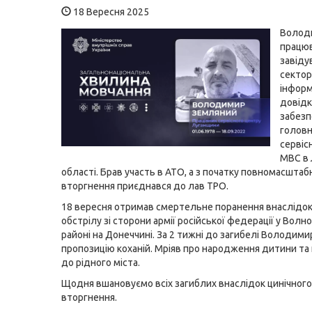
18 Вересня 2025
Волод
працю
завіду
сектор
інформ
довідк
забезп
голов
сервіс
МВС в 
області. Брав участь в АТО, а з початку повномасштаб
вторгнення приєднався до лав ТРО.
18 вересня отримав смертельне поранення внаслідок
обстрілу зі сторони армії російської федерації у Вол
районі на Донеччині. За 2 тижні до загибелі Володими
пропозицію коханій. Мріяв про народження дитини та
до рідного міста.
Щодня вшановуємо всіх загиблих внаслідок цинічного
вторгнення.