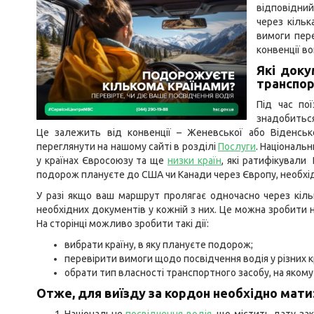
відповідни
через кільк
вимоги пер
конвенції в
Які доку
транспор
Під час по
знадобитьс
Це залежить від конвенції – Женевської або Віденсько
переглянути на нашому сайті в розділі
Послуги
. Національ
у країнах Євросоюзу та ще
низки країн
, які ратифікували
подорож плануєте до США чи Канади через Європу, необхі
У разі якщо ваш маршрут пролягає одночасно через кіль
необхідних документів у кожній з них. Це можна зробити н
На сторінці можливо зробити такі дії:
вибрати країну, в яку плануєте подорож;
перевірити вимоги щодо посвідчення водія у різних к
обрати тип власності транспортного засобу, на якому
Отже, для виїзду за кордон необхідно мати