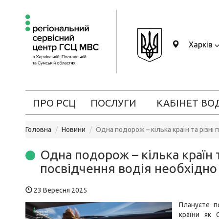
Харків
ПРО РСЦ
ПОСЛУГИ
КАБІНЕТ ВО
Головна
Новини
Одна подорож – кілька країн та різні
Одна подорож – кілька країн т
посвідчення водія необхідно
23 Вересня 2025
Плануєте п
країни як 