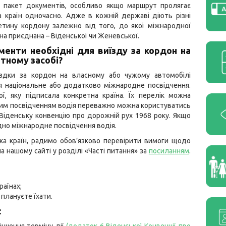
й пакет документів, особливо якщо маршрут пролягає
а країн одночасно. Адже в кожній державі діють різні
етину кордону залежно від того, до якої міжнародної
она приєднана – Віденської чи Женевської.
менти необхідні для виїзду за кордон на
тному засобі?
їздки за кордон на власному або чужому автомобілі
я національне або додатково міжнародне посвідчення.
ї, яку підписала конкретна країна. Їх перелік можна
ним посвідченням водія переважно можна користуватись
 Віденську конвенцію про дорожній рух 1968 року. Якщо
дно міжнародне посвідчення водія.
ка країн, радимо обов’язково перевірити вимоги щодо
а нашому сайті у розділі «Часті питання» за
посиланням
.
раїнах;
 плануєте їхати.
: