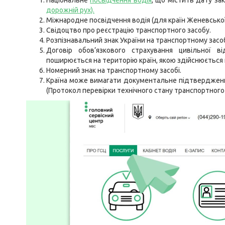
Національне
посвідчення водія
, що містить дату зак
дорожній рух).
Міжнародне посвідчення водія (для країн Женевської 
Свідоцтво про реєстрацію транспортного засобу.
Розпізнавальний знак України на транспортному засоб
Договір обов’язкового страхування цивільної ві
поширюється на територію країн, якою здійснюється 
Номерний знак на транспортному засобі.
Країна може вимагати документальне підтвердження
(Протокол перевірки технічного стану транспортного 