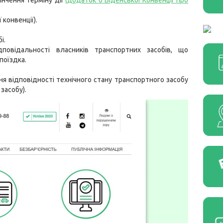
інчення терміну дії
(додаток 6 Віденської Конвенції про
конвенції).
і.
дповідальності власників транспортних засобів, що
поїздка.
 відповідності технічного стану транспортного засобу
засобу).