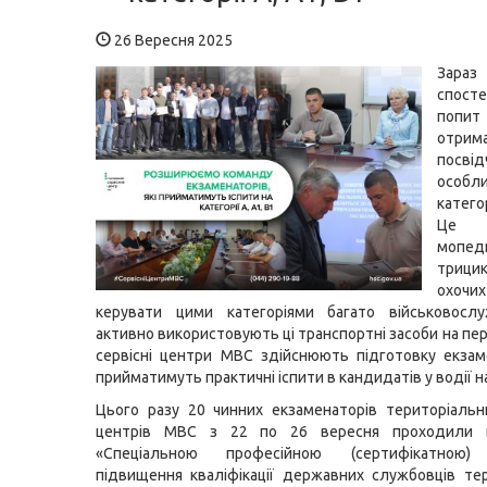
26 Вересня 2025
Зараз
спосте
по
отрим
посвід
осо
категор
Це м
мопед
трици
охочи
керувати цими категоріями багато військовослуж
активно використовують ці транспортні засоби на пе
сервісні центри МВС здійснюють підготовку екзаме
прийматимуть практичні іспити в кандидатів у водії на 
Цього разу 20 чинних екзаменаторів територіальн
центрів МВС з 22 по 26 вересня проходили н
«Спеціальною професійною (сертифікатною)
підвищення кваліфікації державних службовців те