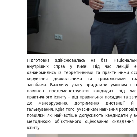
Підготовка здійснювалась на базі Національн
внутрішніх справ у Києві. Під час лекцій е
ознайомились із теоретичними та практичними ос
керування двоколісними та триколісними тра
засобами. Важливу увагу приділили умінням і на
повинен продемонструвати кандидат під час
практичного іспиту – від правильної посадки та зап
до маневрування, дотримання дистанції й 
гальмування. Крім того, учасникам навчання розпові
помилки, які найчастіше допускають кандидати у во
методикою об’єктивного оцінювання складання 
іспиту.