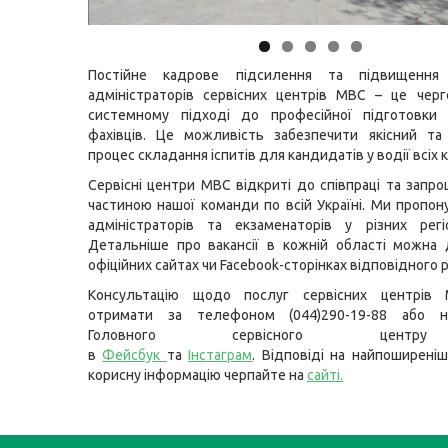
Постійне кадрове підсилення та підвищення к
адміністраторів сервісних центрів МВС – це чер
системному підході до професійної підготовки 
фахівців. Це можливість забезпечити якісний та
процес складання іспитів для кандидатів у водії всіх к
Сервісні центри МВС відкриті до співпраці та запр
частиною нашої команди по всій Україні. Ми пропону
адміністраторів та екзаменаторів у різних регі
Детальніше про вакансії в кожній області можна 
офіційних сайтах чи Facebook-сторінках відповідного р
Консультацію щодо послуг сервісних центрів
отримати за телефоном (044)290-19-88 або н
Головного сервісного цент
в
Фейсбук
та
Інстаграм
. Відповіді на найпоширеніш
корисну інформацію черпайте на
сайті
.