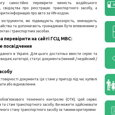
гу самостійно перевірити чинність водійського
я, свідоцтва про реєстрацію транспортного засобу, а
ірити інформацію про авто за VIN-кодом.
 інструменти, які підвищують прозорість, зменшують
райства та допомагають громадянам бути впевненими у
ентах і транспортних засобах.
 перевірити на сайті ГСЦ МВС:
е посвідчення
иданого в Україні. Для цього достатньо ввести серію та
идачі, категорії, статус документа (чинний / недійсний /
засобу
овірності документа. Це стане у пригоді під час купівлі
рати або відновлення.
бов’язкового технічного контролю (ОТК). Цей сервіс
 та стані транспортного засобу. Ви можете здійснювати
ічного стану транспортного засобу за такими критеріями: