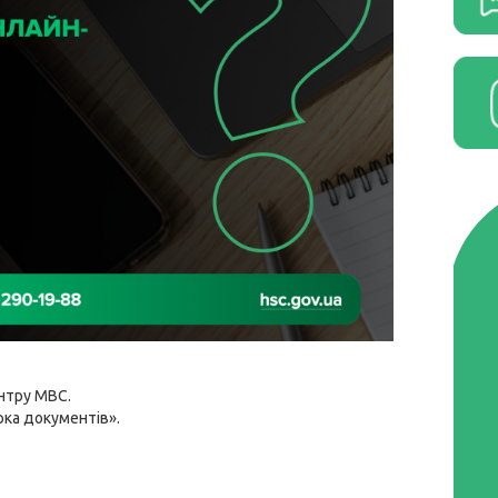
ентру МВС.
рка документів».