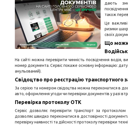
дають змо
посвідченн
також перев
Це важливі
ризики шах
своїх докум
Що можна
Водійськ
На сайті можна перевірити чинність посвідчення водія, в
номер документа. Сервіс покаже основну інформацію: дату в
анульований).
Свідоцтво про реєстрацію транспортного 
За серією та номером свідоцтва можна переконатися в дост
авто, оформлення угоди чи перевірки документів у разі вт
Перевірка протоколу ОТК
Сервіс дозволяє перевірити транспорт за протоколом о
дозволяє швидко переконатися в достовірності документа
перевірку наявності та дійсності протоколу перевірки техн