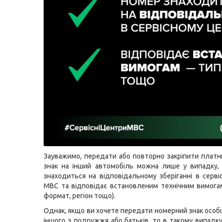
Зауважимо, передати або повторно закріпити плат
знак на інший автомобіль можна лише у випадку,
знаходиться на відповідальному зберіганні в серві
МВС та відповідає встановленим технічним вимогам 
формат, регіон тощо).
Однак, якщо ви хочете передати номерний знак особі,
іншого з подружжя або батьків, то в такому випадк