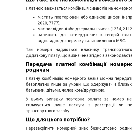
Платною вважається комбінація символів на номерному
містить повторювані або однакові цифри (напр
2020, 7777);
має послідовні або дзеркальні числа (1234, 2112,
належить до затверджених категорій плат
відповідно до переліку, встановленого МВС.
Такі номери надаються власнику транспортног
додаткову плату, що визначена згідно з законодавст
Передача платної комбінації номерн
родичам
Платну комбінацію номерного знака можна передати
безоплатно лише за умови, що одержувач є близь
батьками, дітьми, чоловіком/дружиною.
У цьому випадку повторна оплата за номер не
сплачується лише послуга з реєстрації чи пер
транспортного засобу.
Що для цього потрібно?
Перезакріпити номерний знак безкоштовно родич