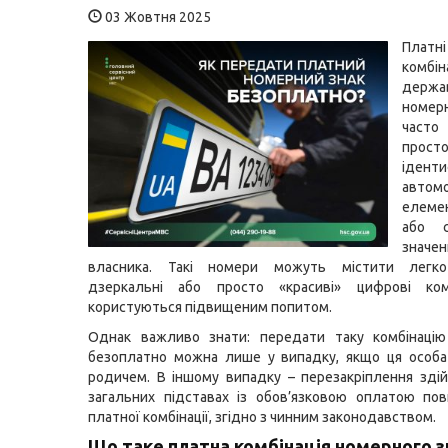
03 Жовтня 2025
Платні
комбін
держа
номер
часто
прос
іденти
автом
елеме
або с
знач
власника. Такі номери можуть містити легко 
дзеркальні або просто «красиві» цифрові ком
користуються підвищеним попитом.
Однак важливо знати: передати таку комбінацію 
безоплатно можна лише у випадку, якщо ця особа
родичем. В іншому випадку – перезакріплення зді
загальних підставах із обов’язковою оплатою пов
платної комбінації, згідно з чинним законодавством.
Що таке платна комбінація номерного з