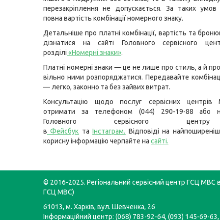
перезакріплення не допускається. За таких умов
повна вартість комбінації номерного знаку.
Детальніше про платні комбінації, вартість та брон
дізнатися на сайті Головного сервісного це
розділі
«Номерні знаки»
.
Платні номерні знаки — це не лише про стиль, а й п
вільно ними розпоряджатися. Передавайте комбіна
— легко, законно та без зайвих витрат.
Консультацію щодо послуг сервісних центрів
отримати за телефоном (044) 290-19-88 або н
Головного сервісного цент
в
Фейсбук
та
Інстаграм
.
Відповіді на найпоширеніш
корисну інформацію черпайте на
сайті
.
© 2016-2025. Регіональний сервісний центр ГСЦ МВС в 
ГСЦ МВС)
61013, м. Харків, вул. Шевченка, 26
Інформаційний центр: (068) 783-92-64, (093) 145-69-63,