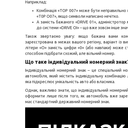
Наприклад:
Комбінація «TOP 007» може бути неправильно 
«T0P O07», якщо символи написано нечітко.
А замість бажаного «DRIVE 01», адміністротор
до системи «DRIVE OI» – що вже зовсім інше зна
Також звертаємо увагу: якщо бажана вами ком
зареєстрована в межах вашого регіону, варіант із в
літери «О» замість цифри «0» (або навпаки) може 
способом підібрати схожий, але вільний номер.
Що таке індивідуальний номерний знак
Індивідуальний номерний знак – це спеціальний н
автомобіля, який містить індивідуальну комбінацію 
яка підкреслює унікальність авто або власника.
Однак, важливо знати, що індивідуальний номерни
оформити лише після того, як автомобіль вже заре
має стандартний державний номерний знак.