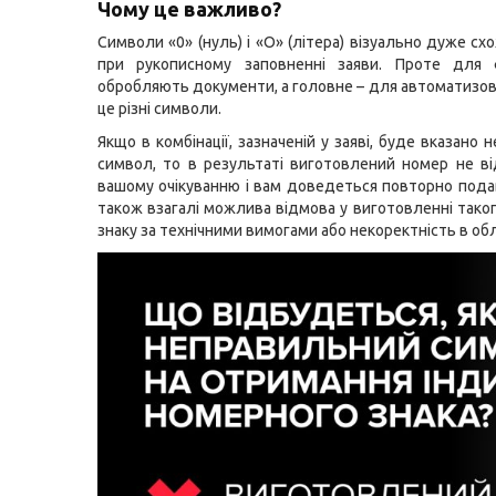
Чому це важливо?
Символи «0» (нуль) і «О» (літера) візуально дуже сх
при рукописному заповненні заяви. Проте для фа
обробляють документи, а головне – для автоматизов
це різні символи.
Якщо в комбінації, зазначеній у заяві, буде вказано
символ, то в результаті виготовлений номер не в
вашому очікуванню і вам доведеться повторно подав
також взагалі можлива відмова у виготовленні тако
знаку за технічними вимогами або некоректність в обл