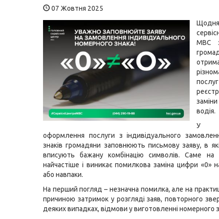
07 Жовтня 2025
Що
серві
МВС з
гром
отрим
різном
посл
реєстр
заміни
водія.
У п
оформлення послуги з індивідуального замовлен
знаків громадяни заповнюють письмову заяву, в як
вписують бажану комбінацію символів. Саме на 
найчастіше і виникає помилкова заміна цифри «0» н
або навпаки.
На перший погляд – незначна помилка, але на практиц
причиною затримок у розгляді заяв, повторного звер
деяких випадках, відмови у виготовленні номерного з