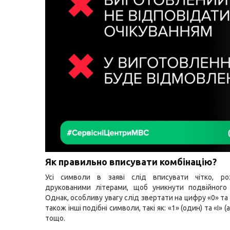
Як правильно впису
вати комбінацію?
Усі символи в заяві слід вписувати чітко, ро
друкованими літерами, щоб уникнути подвійного 
Однак, особливу увагу слід звертати на цифру «0» та 
також інші подібні символи, такі як: «1» (один) та «I» (а
тощо.