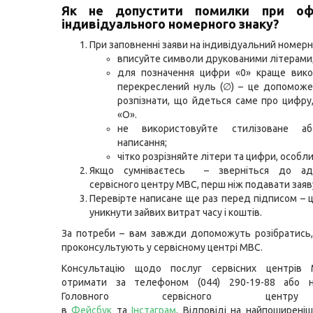
Як не допустити помилки при оф
індивідуального номерного знаку?
При заповненні заяви на індивідуальний номерн
вписуйте символи друкованими літерами
для позначення цифри «0» краще вико
перекреслений нуль (∅) – це допоможе
розпізнати, що йдеться саме про цифру,
«О».
не використовуйте стилізоване а
написання;
чітко розрізняйте літери та цифри, особлив
Якщо сумніваєтесь – зверніться до адм
сервісного центру МВС, перш ніж подавати заяв
Перевірте написане ще раз перед підписом –
уникнути зайвих витрат часу і коштів.
За потреби – вам завжди допоможуть розібратись,
проконсультують у сервісному центрі МВС.
Консультацію щодо послуг сервісних центрів
отримати за телефоном (044) 290-19-88 або н
Головного сервісного цент
в
Фейсбук
та
Інстаграм
. Відповіді на найпоширеніш