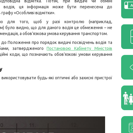
ідповідна відмітка. Потім, при видачі чи обміні
ня водія, ця інформація може бути перенесена до
 графу «Особливі відмітки».
но для того, щоб у разі контролю (наприклад,
м) було видно, що для даного водія це обмеження – не
мендація, а обов’язкова умова керування транспортом.
до Положення про порядок видачі посвідчень водія та
обами, затвердженого
Постановою Кабінету Міністрів
ійні коди, що позначають обов’язкові умови керування
у
використовувати будь-які оптичні або захисні пристрої