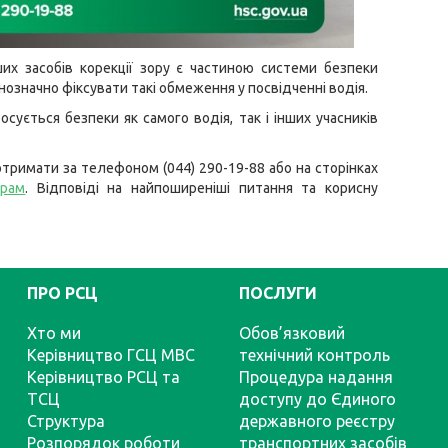
ших засобів корекції зору є частиною системи безпеки
означно фіксувати такі обмеження у посвідченні водія.
сується безпеки як самого водія, так і інших учасників
тримати за телефоном (044) 290-19-88 або на сторінках
грам
. Відповіді на найпоширеніші питання та корисну
ПРО РСЦ
ПОСЛУГИ
Хто ми
Обов’язковий
Керівництво ГСЦ МВС
технічний контроль
Керівництво РСЦ та
Процедура надання
ТСЦ
доступу до Єдиного
Структура
державного реєстру
Розпорядок роботи
транспортних засобів