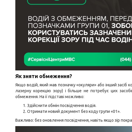
Як зняти обмеження?
Якщо водій, який мав позначку «окуляри» або інший засіб 
лазерну корекцію зору) і більше не потребує цих засоб
обмеження. На її підставі можливо:
Здійснити обмін посвідчення водія.
Отримати новий документ без коду групи «01».
Важливо: без оновлення посвідчення, навіть якщо зір по