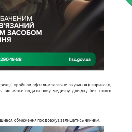
корекції, пройшов офтальмологічне лікування (наприклад,
ів, він може подати нову медичну довідку без такого
кращився, обмеження продовжує залишатись чинним.