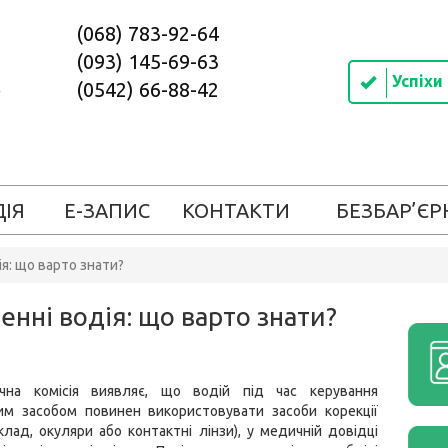
(068) 783-92-64
(093) 145-69-63
Успіхи
(0542) 66-88-42
ДІЯ
Е-ЗАПИС
КОНТАКТИ
БЕЗБАР’ЄР
ія: що варто знати?
енні водія: що варто знати?
чна комісія виявляє, що водій під час керування
им засобом повинен використовувати засоби корекції
клад, окуляри або контактні лінзи), у медичній довідці