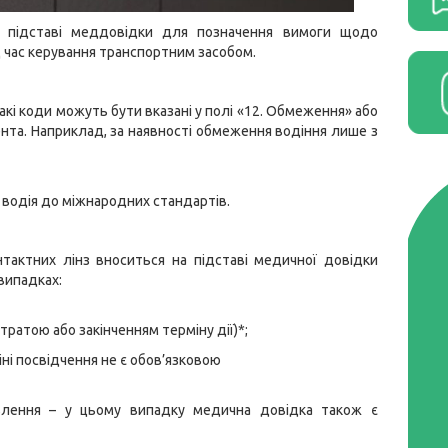
а підставі меддовідки для позначення вимоги щодо
ід час керування транспортним засобом.
такі коди можуть бути вказані у полі «12. Обмеження» або
нта. Наприклад, за наявності обмеження водіння лише з
 водія до міжнародних стандартів.
нтактних лінз вноситься на підставі медичної довідки
випадках:
втратою або закінченням терміну дії)*;
іні посвідчення не є обов’язковою
авлення – у цьому випадку медична довідка також є