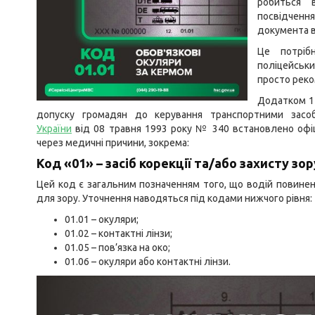
робиться в
посвідчен
документа в
Це потріб
поліцейськи
просто реко
Додатком 1 
допуску громадян до керування транспортними зас
України
від 08 травня 1993 року № 340 встановлено офіц
через медичні причини, зокрема:
Код «01» – засіб корекції та/або захисту зор
Цей код є загальним позначенням того, що водій повинен 
для зору. Уточнення наводяться під кодами нижчого рівня:
01.01 – окуляри;
01.02 – контактні лінзи;
01.05 – пов’язка на око;
01.06 – окуляри або контактні лінзи.