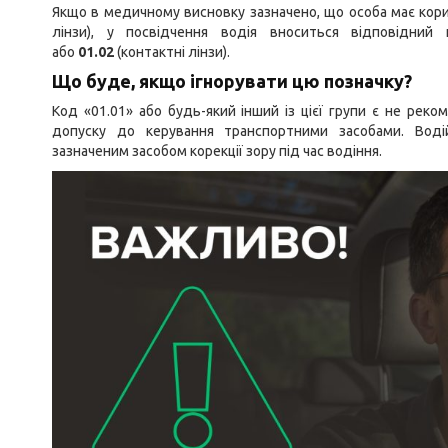
Якщо в медичному висновку зазначено, що особа має корис
лінзи), у посвідчення водія вноситься відповідни
або
01.02
(контактні лінзи).
Що буде, якщо ігнорувати цю позначку?
Код «01.01» або будь-який інший із цієї групи є не рек
допуску до керування транспортними засобами. Воді
зазначеним засобом корекції зору під час водіння.