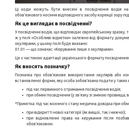
Ці коди можуть бути внесені в посвідчення водія н
обов’язкового носіння відповідного засобу корекції зору п
Як це виглядає в посвідченні?
У посвідченні водія, що відповідає європейському зразку, 
ж у полі «Особливі відмітки» залежно від формату докуме
окулярами, у цьому полі буде вказано:
01.01 — що означає: «Керування лише з окулярами».
Це є частиною адаптації українського формату посвідчення
Як вносять позначку?
Позначка про обов’язкове використання окулярів або ко
встановленої форми, яку особа зобов’язана подати у таких 
під час первинного отримання посвідчення водія;
при обміні посвідчення (у зв’язку зі зміною прізвища, 
*Примітка: під час воєнного стану медична довідка при обм
при відкритті нової категорії (як вищої, так і нижчої);
при відновленні права на керування після позб
обов’язковою.