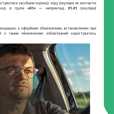
туватися засобами корекції зору (окуляри чи контактні
й код із групи
«01»
— наприклад,
01.01
(окуляри)
омендацією, а офіційним обмеженням, встановленим при
й з таким обмеженням зобов’язаний користуватись