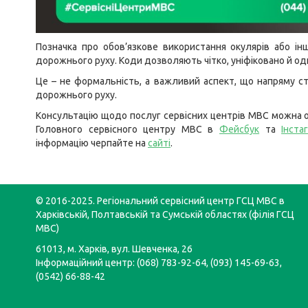
Позначка про обов’язкове використання окулярів або ін
дорожнього руху. Коди дозволяють чітко, уніфіковано й одн
Це – не формальність, а важливий аспект, що напряму сто
дорожнього руху.
Консультацію щодо послуг сервісних центрів МВС можна о
Головного сервісного центру МВС в
Фейсбук
та
Інста
інформацію черпайте на
сайті
.
© 2016-2025. Регіональний сервісний центр ГСЦ МВС в
Харківській, Полтавській та Сумській областях (філія ГСЦ
МВС)
61013, м. Харків, вул. Шевченка, 26
Інформаційний центр: (068) 783-92-64, (093) 145-69-63,
(0542) 66-88-42