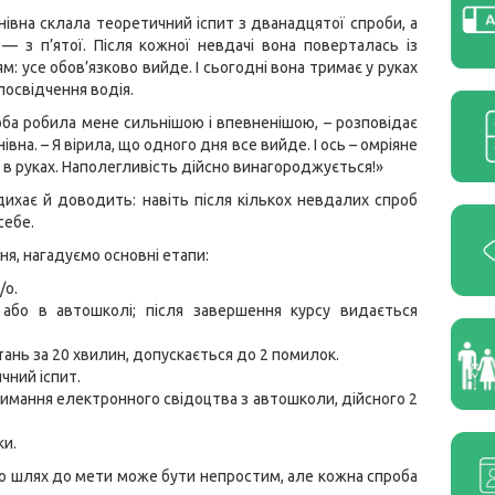
анівна склала теоретичний іспит з дванадцятої спроби, а
— з п’ятої. Після кожної невдачі вона поверталась із
м: усе обов’язково вийде. І сьогодні вона тримає у руках
посвідчення водія.
ба робила мене сильнішою і впевненішою, – розповідає
нівна. – Я вірила, що одного дня все вийде. І ось – омріяне
 в руках. Наполегливість дійсно винагороджується!»
надихає й доводить: навіть після кількох невдалих спроб
себе.
ня, нагадуємо основні етапи:
/о.
 або в автошколі; після завершення курсу видається
тань за 20 хвилин, допускається до 2 помилок.
чний іспит.
тримання електронного свідоцтва з автошколи, дійсного 2
ки.
 що шлях до мети може бути непростим, але кожна спроба