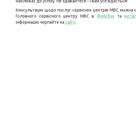
наближає до успіху. Не здавайтеся – і вам усе вдасться!
Консультацію щодо послуг сервісних центрів МВС можна о
Головного сервісного центру МВС в
Фейсбук
та
Інста
інформацію черпайте на
сайті
.