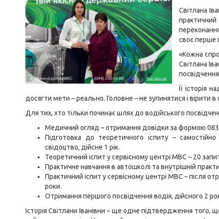
Світлана Ів
практичний 
переконання
своє перше 
«Кожна спро
Світлана Іва
посвідчення
Її історія 
досягти мети – реально. Головне – не зупинятися і вірити в 
Для тих, хто тільки починає шлях до водійського посвідчен
Медичний огляд – отримання довідки за формою 083
Підготовка до теоретичного іспиту – самостійно
свідоцтво, дійсне 1 рік.
Теоретичний іспит у сервісному центрі МВС – 20 запи
Практичне навчання в автошколі та внутрішній практи
Практичний іспит у сервісному центрі МВС – після о
роки.
Отримання першого посвідчення водія, дійсного 2 ро
Історія Світлани Іванівни – ще одне підтвердження того,