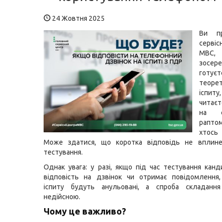
24 Жовтня 2025
Ви п
серві
МВС, 
зосер
готу
теоре
іспи
читає
на е
рапто
хтось
Може здатися, що коротка відповідь не вплине
тестування.
Однак увага: у разі, якщо під час тестування канд
відповість на дзвінок чи отримає повідомлення,
іспиту будуть анульовані, а спроба складанн
недійсною.
Чому це важливо?