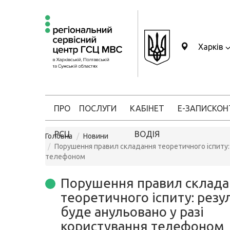
Харків
ПРО
ПОСЛУГИ
КАБІНЕТ
Е-ЗАПИС
КОН
РСЦ
ВОДІЯ
Головна
Новини
Порушення правил складання теоретичного іспиту:
телефоном
Порушення правил склада
теоретичного іспиту: резу
буде анульовано у разі
користування телефоном