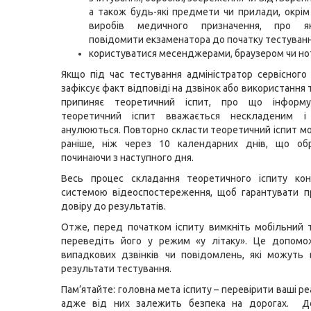
а також будь-які предмети чи прилади, окрі
виробів медичного призначення, про як
повідомити екзаменатора до початку тестуванн
користуватися месенджерами, браузером чи но
Якщо під час тестування адміністратор сервісног
зафіксує факт відповіді на дзвінок або використання
припиняє теоретичний іспит, про що інформу
теоретичний іспит вважається нескладеним і
анулюються. Повторно скласти теоретичний іспит м
раніше, ніж через 10 календарних днів, що обр
починаючи з наступного дня.
Весь процес складання теоретичного іспиту ко
системою відеоспостереження, щоб гарантувати п
довіру до результатів.
Отже, перед початком іспиту вимкніть мобільний
переведіть його у режим «у літаку». Це допомо
випадкових дзвінків чи повідомлень, які можуть
результати тестування.
Пам’ятайте: головна мета іспиту – перевірити ваші ре
адже від них залежить безпека на дорогах. Д