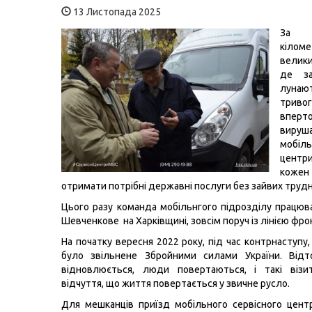
13 Листопада 2025
За 
кіло
велики
де за
лунаю
тривог
впер
вируш
мобіл
центр
кож
отримати потрібні державні послуги без зайвих труд
Цього разу команда мобільнгого підрозділу працюв
Шевченкове на Харківщині, зовсім поруч із лінією фро
На початку вересня 2022 року, під час контрнаступу
було звільнене Збройними силами України. Відт
відновлюється, люди повертаються, і такі віз
відчуття, що життя повертається у звичне русло.
Для мешканців приїзд мобільного сервісного цен