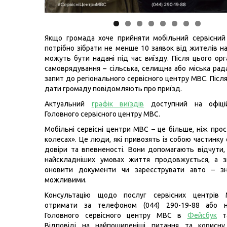
Якщо громада хоче прийняти мобільний сервісний
потрібно зібрати не менше 10 заявок від жителів на
можуть бути надані під час виїзду. Після цього орг
самоврядування – сільська, селищна або міська рад
запит до регіонального сервісного центру МВС. Післ
дати громаду повідомляють про приїзд.
Актуальний
графік виїздів
доступний на офіцій
Головного сервісного центру МВС.
Мобільні сервісні центри МВС – це більше, ніж прос
колесах». Це люди, які привозять із собою частинку 
довіри та впевненості. Вони допомагають відчути,
найскладніших умовах життя продовжується, а зв
оновити документи чи зареєструвати авто – з
можливими.
Консультацію щодо послуг сервісних центрів
отримати за телефоном (044) 290-19-88 або н
Головного сервісного центру МВС в
Фейсбук
т
Відповіді на найпоширеніші питання та корисну