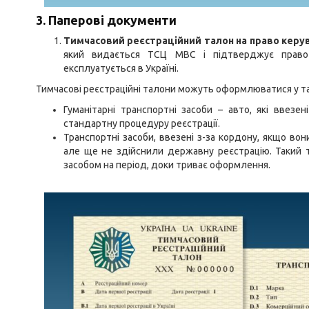
3. Паперові документи
Тимчасовий реєстраційний талон на право керу
який видається ТСЦ МВС і підтверджує право 
експлуатується в Україні.
Тимчасові реєстраційні талони можуть оформлюватися у та
Гуманітарні транспортні засоби – авто, які ввезе
стандартну процедуру реєстрації.
Транспортні засоби, ввезені з-за кордону, якщо во
але ще не здійснили державну реєстрацію. Такий 
засобом на період, доки триває оформлення.