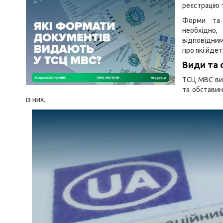
реєстрацію 
Форми та 
необхідно
відповідним
про які йдет
Види та 
ТСЦ МВС вид
та обставин
із них.