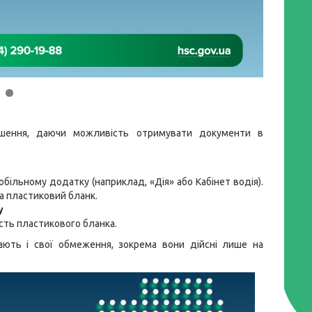
ішення, даючи можливість отримувати документи в
більному додатку (наприклад, «Дія» або Кабінет водія).
а пластиковий бланк.
у
сть пластикового бланка.
ають і свої обмеження, зокрема вони дійсні лише на