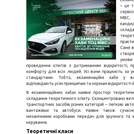
– це т
серві
МВС
канди
склад
теор
практ
Саме в
створ
умо
проведення іспитів з дотриманням відкритості, п
комфорту для всіх людей. Усі вони працюють за у
стандартами. Тобто, екзаменаційні хаби у вс
відповідають усім принципам та нормам відкритості й
В екзаменаційних хабах наявні просторі теоретич
складання теоретичного іспиту. Сконцентровано вели
транспортних засобів різних категорій – легкові авт
вантажівки та автобуси. Наявні також сучасн
механічними коробками передач для зручного та 
керування.
Теоретичні класи