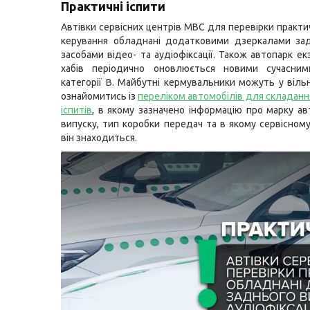
Практичні іспити
Автівки сервісних центрів МВС для перевірки практи
керування обладнані додатковими дзеркалами зад
засобами відео- та аудіофіксації. Також автопарк е
хабів періодично оновлюється новими сучасним
категорії В. Майбутні кермувальники можуть у віль
ознайомитись із
переліком автомобілів для складанн
іспитів
, в якому зазначено інформацію про марку авт
випуску, тип коробки передач та в якому сервісном
він знаходиться.