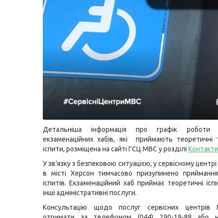
Детальніша інформація про графік роботи
екзаменаційних хабів, які приймають теоретичні 
іспити, розміщена на сайті ГСЦ МВС у розділі
Контакт
У зв’язку з безпековою ситуацією, у сервісному цент
в місті Херсон тимчасово призупинено приймання
іспитів. Екзаменаційний хаб приймає теоретичні ісп
інші адміністративні послуги.
Консультацію щодо послуг сервісних центрів
отримати за телефоном (044) 290-19-88 або н