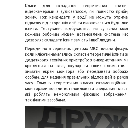
Класи для складання теоретичних іспитів
відеокамерами з аудіозаписом, які повністю приби
зони». Тож кандидати у водії не можуть отрим
підказку від сторонніх осіб та виключається будь-як
іспити. Тестування відбувається на сучасних ком
кожним робочим місцем встановлена система Face
дозволяє складати іспит замість іншої людини.
Періодично в сервісних центрах МВС почали фіксув
коли клієнти намагались скласти теоретичні іспити 
додаткових технічних пристроїв: з використанням мі
кріпляться на одяг, окуляр та інших елементів.
знімати екран монітора або передавати зображ
особам, для надання правильних відповідей в режи
часу. Тому в теоретичних класах екзаменаційних
моніторами почали встановлювати спеціальні пласти
які роблять неможливим фіксацію зображення
технічними засобами.