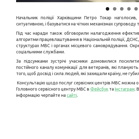
Начальник поліції Харківщини Петро Токар наголосив
ситуативною, і базуватися на чітких механізмах супроводу 
Під час наради також обговорили налагодження ефективн
алгоритми працевлаштування в Національній поліції, ДСНС
структурах МВС і органах місцевого самоврядування. Окре
соціальними службами.
За підсумками зустрічі учасники домовилися посилит
постійного каналу комунікації для ветеранів, які планую
того, щоб досвід і сила людей, які захищали країну, не губи
Консультацію щодо послуг сервісних центрів МВС можна от
Головного сервісного центру МВС в
Фейсбук
та
Інстаграм
. 
інформацію черпайте на
сайті
.