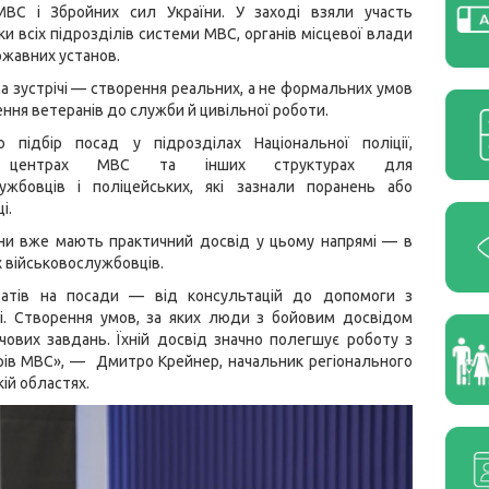
МВС і Збройних сил України. У заході взяли участь
и всіх підрозділів системи МВС, органів місцевої влади
ржавних установ.
а зустрічі — створення реальних, а не формальних умов
ння ветеранів до служби й цивільної роботи.
 підбір посад у підрозділах Національної поліції,
х центрах МВС та інших структурах для
лужбовців і поліцейських, які зазнали поранень або
і.
ни вже мають практичний досвід у цьому напрямі — в
 військовослужбовців.
атів на посади — від консультацій до допомоги з
і. Створення умов, за яких люди з бойовим досвідом
ових завдань. Їхній досвід значно полегшує роботу з
нтрів МВС», — Дмитро Крейнер
, начальник регіонального
кій областях.