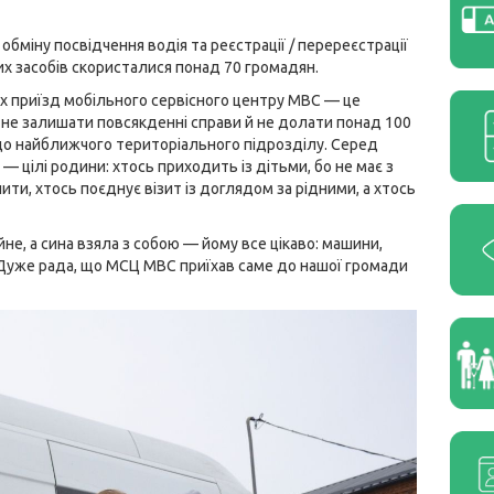
обміну посвідчення водія та реєстрації / перереєстрації
х засобів скористалися понад 70 громадян.
х приїзд мобільного сервісного центру МВС — це
не залишати повсякденні справи й не долати понад 100
до найближчого територіального підрозділу. Серед
 — цілі родини: хтось приходить із дітьми, бо не має з
ити, хтось поєднує візит із доглядом за рідними, а хтось
не, а сина взяла з собою — йому все цікаво: машини,
м. Дуже рада, що МСЦ МВС приїхав саме до нашої громади