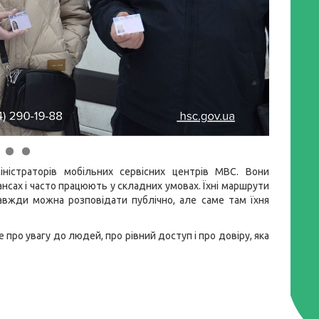
істраторів мобільних сервісних центрів МВС. Вони
сах і часто працюють у складних умовах. Їхні маршрути
авжди можна розповідати публічно, але саме там їхня
 про увагу до людей, про рівний доступ і про довіру, яка