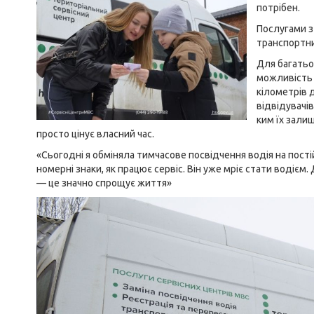
потрібен.
Послугами з 
транспортни
Для багатьо
можливість 
кілометрів 
відвідувачів
ким їх залиш
просто цінує власний час.
«Сьогодні я обміняла тимчасове посвідчення водія на постій
номерні знаки, як працює сервіс. Він уже мріє стати водіє
— це значно спрощує життя»