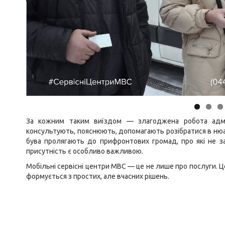
За кожним таким виїздом — злагоджена робота адмін
консультують, пояснюють, допомагають розібратися в нюан
бува пролягають до прифронтових громад, про які не з
присутність є особливо важливою.
Мобільні сервісні центри МВС — це не лише про послуги. Це
формується з простих, але вчасних рішень.