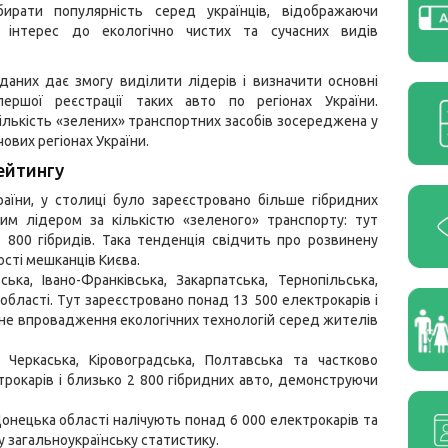
бирати популярність серед українців, відображаючи
 інтерес до екологічно чистих та сучасних видів
даних дає змогу виділити лідерів і визначити основні
першої реєстрації таких авто по регіонах України.
ількість «зелених» транспортних засобів зосереджена у
ових регіонах України.
ейтингу
раїни, у столиці було зареєстровано більше гібридних
ним лідером за кількістю «зеленого» транспорту: тут
 800 гібридів. Така тенденція свідчить про розвинену
ості мешканців Києва.
ка, Івано-Франківська, Закарпатська, Тернопільська,
області. Тут зареєстровано понад 13 500 електрокарів і
ивне впровадження екологічних технологій серед жителів
Черкаська, Кіровоградська, Полтавська та частково
трокарів і близько 2 800 гібридних авто, демонструючи
Донецька області налічують понад 6 000 електрокарів та
у загальноукраїнську статистику.