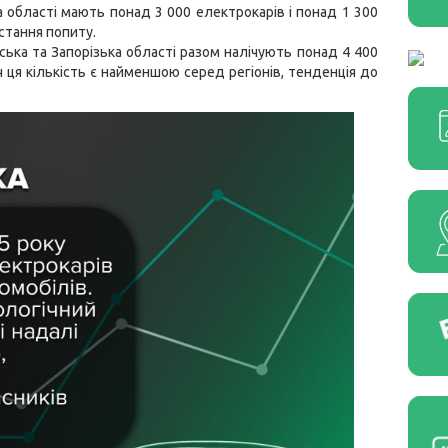
ка області мають понад 3 000 електрокарів і понад 1 300
стання попиту.
ька та Запорізька області разом налічують понад 4 400
ч ця кількість є найменшою серед регіонів, тенденція до