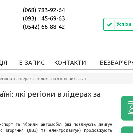
(068) 783-92-64
(093) 145-69-63
Успіхи
(0542) 66-88-42
ДІЯ
Е-ЗАПИС
КОНТАКТИ
БЕЗБАР’ЄР
регіони в лідерах за кількістю «зелених» авто
ні: які регіони в лідерах за
нспорт та гібридні автомобілі (які поєднують двигун
го згоряння (ДВЗ) та електродвигун) продовжують