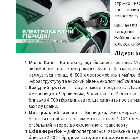
стрімко на
зростаючий
транспорту.
Наш аналіз 
тенденції 
Найбільша к
кількох ключ
Лідери р
Місто Київ
– На відміну від більшості регіонів Ук
автомобілів, ніж електрокарів. Київ є беззапереч
налічується понад 6 500 електромобілів і майже 6
інфраструктуру та високий рівень екологічної свідом
Західний регіон
– друге місце посідають Львівсь
Хмельницька, Чернівецька, Волинська та Рівненська 
близько 4 700 гібридних авто, що свідчить про акт
заходу країни.
Центральний регіон
– Вінницька, Житомирська, 
Чернігівська області разом мають понад 6 700 елек
стабільний інтерес до екологічного транспорту.
Східний регіон
– Дніпропетровська, Харківська та 
близько 2 000 гібридних авто, що є вагомим внеском 