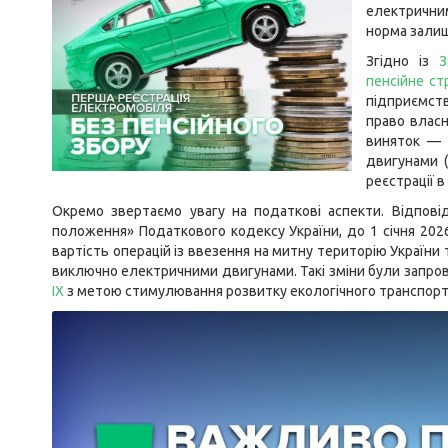
електричним
норма залиш
Згідно із
З
пенсійне ст
підприємств
право власн
виняток — 
двигунами 
реєстрації в
Окремо звертаємо увагу на податкові аспекти. Відпові
положення» Податкового кодексу України, до 1 січня 202
вартість операцій із ввезення на митну територію України 
виключно електричними двигунами. Такі зміни були запр
IX
з метою стимулювання розвитку екологічного транспорт