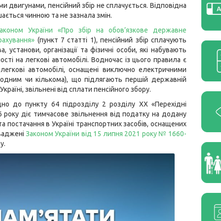
и двигунами, пенсійний збір не сплачується. Відповідна
ається чинною та не зазнала змін.
аконом України «Про збір на обов’язкове державне
рахування»
(пункт 7 статті 1), пенсійний збір сплачують
а, установи, організації та фізичні особи, які набувають
ості на легкові автомобілі. Водночас із цього правила є
легкові автомобілі, оснащені виключно електричними
(одним чи кількома), що підлягають першій державній
 Україні, звільнені від сплати пенсійного збору.
дно до пункту 64 підрозділу 2 розділу ХХ «Перехідні
6 року діє тимчасове звільнення від податку на додану
та постачання в Україні транспортних засобів, оснащених
оваджені
Законом України від 15 липня 2021 року № 1660-
у.