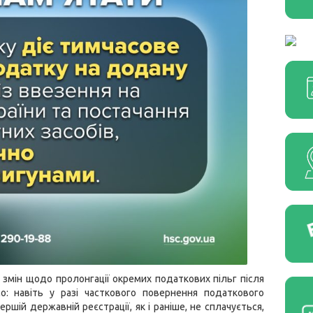
 змін щодо пролонгації окремих податкових пільг після
о: навіть у разі часткового повернення податкового
ршій державній реєстрації, як і раніше, не сплачується,