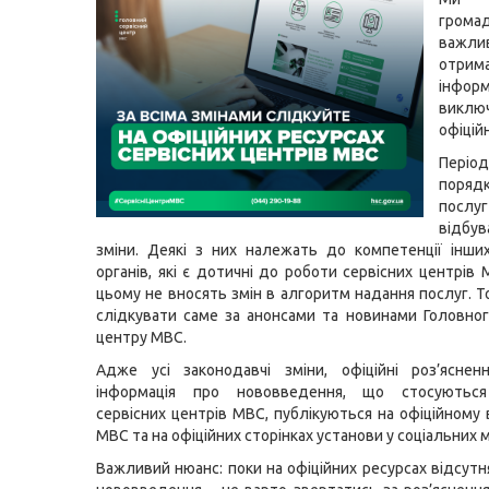
гром
важли
отрим
інформ
вик
офіцій
Пері
поряд
посл
відбув
зміни. Деякі з них належать до компетенції інш
органів, які є дотичні до роботи сервісних центрів
цьому не вносять змін в алгоритм надання послуг. 
слідкувати саме за анонсами та новинами Головног
центру МВС.
Адже усі законодавчі зміни, офіційні роз’яснен
інформація про нововведення, що стосуються
сервісних центрів МВС, публікуються на офіційному 
МВС та на офіційних сторінках установи у соціальних 
Важливий нюанс: поки на офіційних ресурсах відсутн