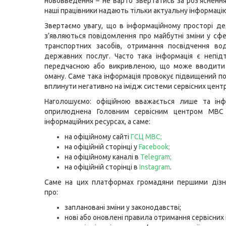
нововведення – не варто звертатись за роз’яснення
наші працівники надають тільки актуальну інформацію
Звертаємо увагу, що в інформаційному просторі де
з’являються повідомлення про майбутні зміни у сфер
транспортних засобів, отримання посвідчення во
державних послуг. Часто така інформація є непі
передчасною або викривленою, що може вводити
оману. Саме така інформація провокує підвищений п
вплинути негативно на імідж системи сервісних цент
Наголошуємо: офіційною вважається лише та інфо
оприлюднена Головним сервісним центром МВС
інформаційних ресурсах, а саме:
на офіційному сайті
ГСЦ МВС
;
на офіційній сторінці у
Facebook
;
на офіційному каналі в
Telegram
;
на офіційній сторінці в
Instagram
.
Саме на цих платформах громадяни першими дізн
про:
заплановані зміни у законодавстві;
нові або оновлені правила отримання сервісних 