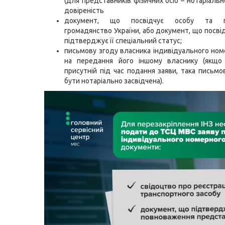
(для представників фізичних осіб – нотаріальн
довіреність
документ, що посвідчує особу та п
громадянство України, або документ, що посвід
підтверджує її спеціальний статус;
письмову згоду власника індивідуального ном
на передання його іншому власнику (якщо
присутній під час подання заяви, така письмо
бути нотаріально засвідчена).