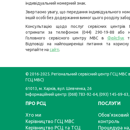
індивідуальний номерний знак.
Звертаємо увагу, що передання індивідуального ном
іншій особі без додержання вимог цього розділу забо
Консультацію щодо послуг сервісних центрів
отримати за телефоном (044) 290-19-88 або н
Головного сервісного центру МВС в
Фейсбук
т
Відповіді на найпоширеніші питання та корисну
черпайте на
сайті
.
© 2016-2025. Регіональний сервісний центр ГСЦ МВС в 
ГСЦ МВС)
61013, м. Харків, вул. Шевченка, 26
Інформаційний центр: (068) 783-92-64, (093) 145-69-63,
ПРО РСЦ
ПОСЛУГИ
Хто ми
Обов’язковий 
Керівництво ГСЦ МВС
контроль
Керівництво РСЦ та ТСЦ
Процедура на