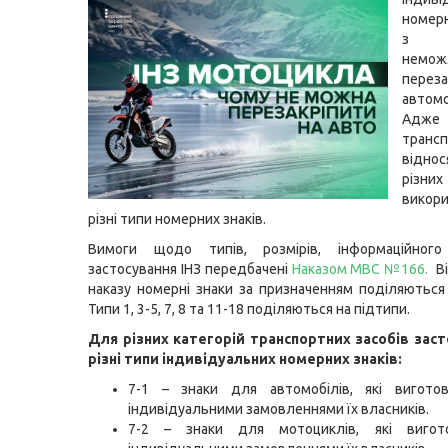
номерн
з м
немож
перез
автомо
Ад
трансп
відн
різних
викор
різні типи номерних знаків.
Вимоги щодо типів, розмірів, інформаційног
застосування ІНЗ передбачені
Наказом МВС №166
.
Ві
наказу номерні знаки за призначенням поділяються 
Типи 1, 3-5, 7, 8 та 11-18 поділяються на підтипи.
Для різних категорій транспортних засобів зас
різні типи індивідуальних номерних знаків:
7-1 – знаки для автомобілів, які вигото
індивідуальними замовленнями їх власників.
7-2 – знаки для мотоциклів, які вигот