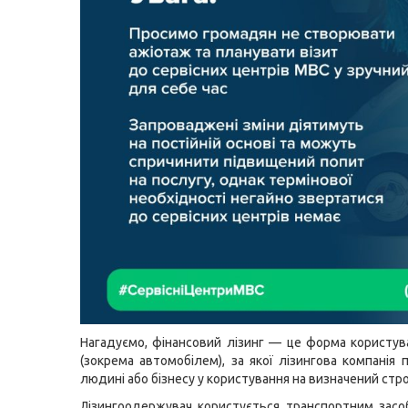
Нагадуємо, фінансовий лізинг — це форма користу
(зокрема автомобілем), за якої лізингова компанія 
людині або бізнесу у користування на визначений строк
Лізингоодержувач користується транспортним засо