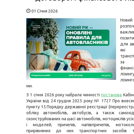
01 Січня 2026
Нови
розп
важлив
позит
для ав
які 
трансп
за д
фінанс
ліз
лізинг
ми.
З 1 січня 2026 року набрала чинності
постанова
Кабін
України від 24 грудня 2025 року № 1727 Про внесе
пункту 15 Порядку державної реєстрації (перереєстрац
обліку автомобілів, автобусів, а також самохі
сконструйованих на шасі автомобілів, мотоциклів усіх
і моделей, причепів, напівпричепів, мотокол
прирівняних до них транспортних засобів т