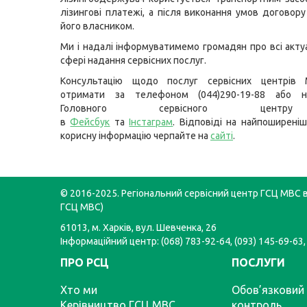
лізингові платежі, а після виконання умов договор
його власником.
Ми і надалі інформуватимемо громадян про всі актуа
сфері надання сервісних послуг.
Консультацію щодо послуг сервісних центрів
отримати за телефоном (044)290-19-88 або н
Головного сервісного цент
в
Фейсбук
та
Інстаграм
. Відповіді на найпоширеніш
корисну інформацію черпайте на
сайті
.
© 2016-2025. Регіональний сервісний центр ГСЦ МВС в 
ГСЦ МВС)
61013, м. Харків, вул. Шевченка, 26
Інформаційний центр: (068) 783-92-64, (093) 145-69-63,
ПРО РСЦ
ПОСЛУГИ
Хто ми
Обов’язковий 
Керівництво ГСЦ МВС
контроль