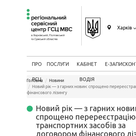
Харків
ПРО
ПОСЛУГИ
КАБІНЕТ
Е-ЗАПИС
КОН
РСЦ
ВОДІЯ
Головна
Новини
Новий рік — з гарних новин: спрощено перереєстра
фінансового лізингу
Новий рік — з гарних нови
спрощено перереєстрацію
транспортних засобів за
договором фінансового лі