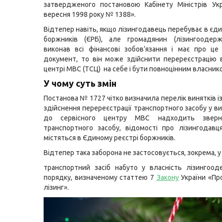
затвердженого постановою Кабінету Міністрів Ук
вересня 1998 року № 1388».
Відтепер навіть, якщо лізингодавець перебуває в єд
боржників (ЄРБ), але громадянин (лізингоодерж
виконав всі фінансові зобов’язання і має про це
документ, то він може здійснити перереєстрацію 
центрі МВС (ТСЦ) на себе і бути повноцінним власник
У чому суть змін
Постанова № 1727 чітко визначила перелік винятків і
здійснення перереєстрації транспортного засобу у в
до сервісного центру МВС надходить звер
транспортного засобу, відомості про лізингодав
містяться в Єдиному реєстрі боржників.
Відтепер така заборона не застосовується, зокрема, у 
транспортний засіб набуто у власність лізингоо
порядку, визначеному статтею 7
Закону
України «Пр
лізинг».