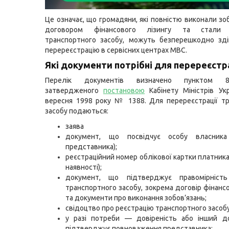
Це означає, що громадяни, які повністю виконали зо
договором фінансового лізингу та стали 
транспортного засобу, можуть безперешкодно зді
перереєстрацію в сервісних центрах МВС.
Які документи потрібні для перереєстр
Перелік документів визначено пунктом 8
затвердженого
постановою
Кабінету Міністрів Ук
вересня 1998 року № 1388. Для перереєстрації т
засобу подаються:
заява
документ, що посвідчує особу власника
представника);
реєстраційний номер облікової картки платника
наявності);
документ, що підтверджує правомірніст
транспортного засобу, зокрема договір фінансо
та документи про виконання зобов’язань;
свідоцтво про реєстрацію транспортного засобу
у разі потреби — довіреність або інший д
підтверджує повноваження представника;