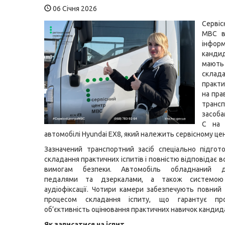
06 Січня 2026
Серві
МВС в
інфо
канди
мають
склад
практ
на пра
транс
засоба
C на 
автомобілі Hyundai EX8, який належить сервісному це
Зазначений транспортний засіб спеціально підго
складання практичних іспитів і повністю відповідає
вимогам безпеки. Автомобіль обладнаний д
педалями та дзеркалами, а також системою
аудіофіксації. Чотири камери забезпечують повний
процесом складання іспиту, що гарантує про
об’єктивність оцінювання практичних навичок кандидат
Як записатися на іспит