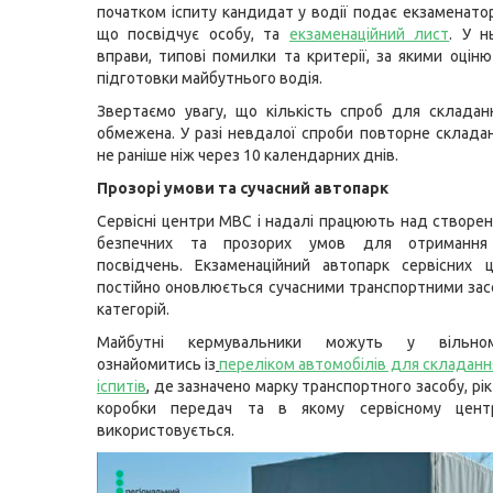
початком іспиту кандидат у водії подає екзаменато
що посвідчує особу, та
екзаменаційний лист
.
У н
вправи, типові помилки та критерії, за якими оціню
підготовки майбутнього водія.
Звертаємо увагу, що кількість спроб для складан
обмежена. У разі невдалої спроби повторне склад
не раніше ніж через 10 календарних днів.
Прозорі умови та сучасний автопарк
Сервісні центри МВС і надалі працюють над створен
безпечних та прозорих умов для отримання 
посвідчень. Екзаменаційний автопарк сервісних 
постійно оновлюється сучасними транспортними зас
категорій.
Майбутні кермувальники можуть у вільно
ознайомитись із
переліком автомобілів для складанн
іспитів
,
де зазначено марку транспортного засобу, рік
коробки передач та в якому сервісному цент
використовується.