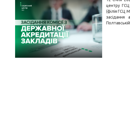
центру ГСЦ 
(філія ГСЦ М
засідання 
Полтавській