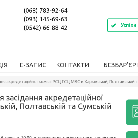
(068) 783-92-64
(093) 145-69-63
Успіхи
(0542) 66-88-42
ДІЯ
Е-ЗАПИС
КОНТАКТИ
БЕЗБАР’ЄР
ння акредетаційної комісії РСЦ ГСЦ МВС в Харківській, Полтавській 
я засідання акредетаційної
ькій, Полтавській та Сумській
26 року о 10:00 у приміщенні регіонального сервісного