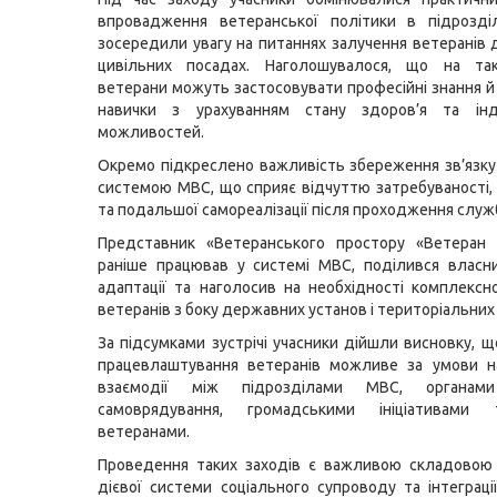
впровадження ветеранської політики в підрозд
зосередили увагу на питаннях залучення ветеранів 
цивільних посадах. Наголошувалося, що на та
ветерани можуть застосовувати професійні знання й 
навички з урахуванням стану здоров’я та інд
можливостей.
Окремо підкреслено важливість збереження зв’язку 
системою МВС, що сприяє відчуттю затребуваності, 
та подальшої самореалізації після проходження служ
Представник «Ветеранського простору «Ветеран П
раніше працював у системі МВС, поділився власн
адаптації та наголосив на необхідності комплексн
ветеранів з боку державних установ і територіальних
За підсумками зустрічі учасники дійшли висновку, 
працевлаштування ветеранів можливе за умови н
взаємодії між підрозділами МВС, органами
самоврядування, громадськими ініціативами
ветеранами.
Проведення таких заходів є важливою складовою
дієвої системи соціального супроводу та інтеграції