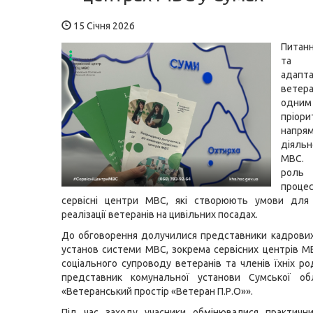
15 Січня 2026
Питан
та с
адапта
ветер
од
пріори
напрям
діяльн
МВС.
роль
процес
сервісні центри МВС, які створюють умови для 
реалізації ветеранів на цивільних посадах.
До обговорення долучилися представники кадрових
установ системи МВС, зокрема сервісних центрів МВС
соціального супроводу ветеранів та членів їхніх ро
представник комунальної установи Сумської об
«Ветеранський простір «Ветеран П.Р.О»».
Під час заходу учасники обмінювалися практичн