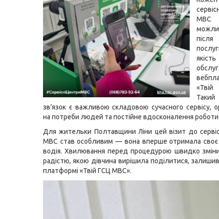
серві
МВ
можли
після
послу
якість
обслу
вебпл
«Твій
Такий
зв’язок є важливою складовою сучасного сервісу, о
на потреби людей та постійне вдосконалення роботи
Для жительки Полтавщини Ліни цей візит до серві
МВС став особливим — вона вперше отримала своє
водія. Хвилювання перед процедурою швидко змін
радістю, якою дівчина вирішила поділитися, залишив
платформі «Твій ГСЦ МВС».