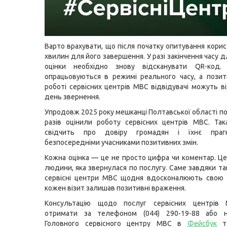
Варто врахувати, що після початку опитування корис
хвилин для його завершення. У разі закінчення часу 
оцінки необхідно знову відсканувати QR-код. 
опрацьовуються в режимі реального часу, а позит
роботі сервісних центрів МВС відвідувачі можуть в
день звернення.
Упродовж 2025 року мешканці Полтавської області по
разів оцінили роботу сервісних центрів МВС. Так
свідчить про довіру громадян і їхнє праг
безпосередніми учасниками позитивних змін.
Кожна оцінка — це не просто цифра чи коментар. Ц
людини, яка звернулася по послугу. Саме завдяки та
сервісні центри МВС щодня вдосконалюють свою 
кожен візит залишав позитивні враження.
Консультацію щодо послуг сервісних центрів
отримати за телефоном (044) 290-19-88 або н
Головного сервісного центру МВС в
Фейсбук
т