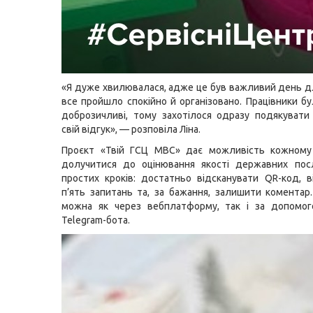
«Я дуже хвилювалася, адже це був важливий день д
все пройшло спокійно й організовано. Працівники бу
доброзичливі, тому захотілося одразу подякуват
свій відгук», — розповіла Ліна.
Проєкт «Твій ГСЦ МВС» дає можливість кожному 
долучитися до оцінювання якості державних посл
простих кроків: достатньо відсканувати QR-код, в
п’ять запитань та, за бажання, залишити коментар
можна як через вебплатформу, так і за допомог
Telegram-бота.