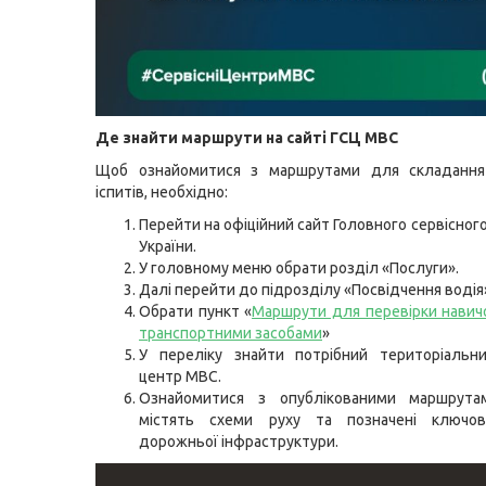
Де знайти маршрути на сайті ГСЦ МВС
Щоб ознайомитися з маршрутами для складання
іспитів, необхідно:
Перейти на офіційний сайт Головного сервісног
України.
У головному меню обрати розділ «Послуги».
Далі перейти до підрозділу «Посвідчення водія
Обрати пункт «
Маршрути для перевірки навич
транспортними засобами
»
У переліку знайти потрібний територіальни
центр МВС.
Ознайомитися з опублікованими маршрут
містять схеми руху та позначені ключо
дорожньої інфраструктури.