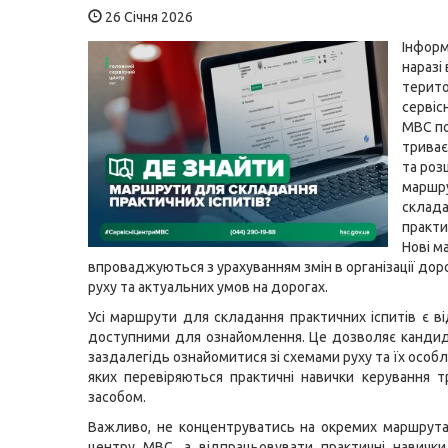
26 Січня 2026
Інформ
наразі 
терито
сервіс
МВС по
триває
та роз
маршру
склад
практи
Нові м
впроваджуються з урахуванням змін в організації до
руху та актуальних умов на дорогах.
Усі маршрути для складання практичних іспитів є в
доступними для ознайомлення. Це дозволяє кандид
заздалегідь ознайомитися зі схемами руху та їх особ
яких перевіряються практичні навички керування 
засобом.
Важливо, не концентруватись на окремих маршрута
центру МВС, а відпрацьовувати практичні навичк