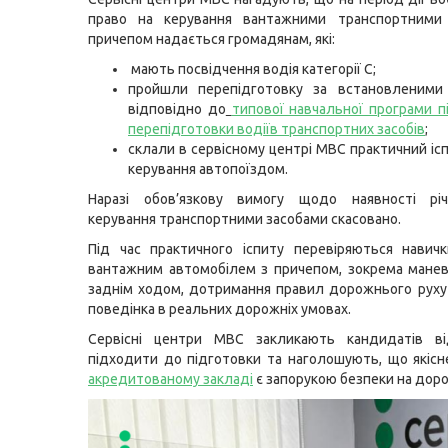
право на керування вантажними транспортними
причепом надається громадянам, які:
мають посвідчення водія категорії С;
пройшли перепідготовку за встановленими
відповідно до
типової навчальної програми п
перепідготовки водіїв транспортних засобів
;
склали в сервісному центрі МВС практичний ісп
керування автопоїздом.
Наразі обов’язкову вимогу щодо наявності рі
керування транспортними засобами скасовано.
Під час практичного іспиту перевіряються навич
вантажним автомобілем з причепом, зокрема манев
заднім ходом, дотримання правил дорожнього руху
поведінка в реальних дорожніх умовах.
Сервісні центри МВС закликають кандидатів ві
підходити до підготовки та наголошують, що якісн
акредитованому закладі
є запорукою безпеки на доро