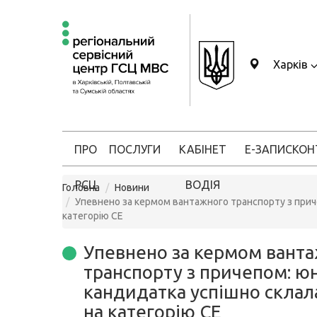
Харків
ПРО
ПОСЛУГИ
КАБІНЕТ
Е-ЗАПИС
КОН
РСЦ
ВОДІЯ
Головна
Новини
Упевнено за кермом вантажного транспорту з приче
категорію CE
Упевнено за кермом вант
транспорту з причепом: ю
кандидатка успішно склала
на категорію CE