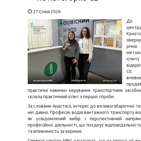
27 Січня 2026
До с
центр
Конот
звер
річна
метою
ісп
відкри
СЕ. 
впевн
проде
практичні навички керування транспортним засобо
склала практичний іспит з першої спроби.
За словами Анастасії, інтерес до великогабаритної те
неї давно. Професію водія вантажного транспорту во
як усвідомлений вибір і перспективний напря
професійної діяльності, що поєднує відповідальніст
та впевненість за кермом.
Сервісні центри МВС нагадують, що на період дії во